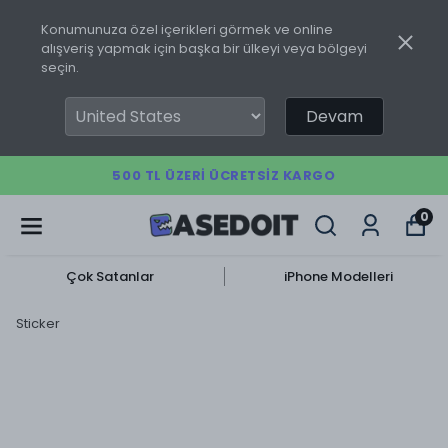
Konumunuza özel içerikleri görmek ve online
alışveriş yapmak için başka bir ülkeyi veya bölgeyi
seçin.
Devam
500 TL ÜZERI ÜCRETSIZ KARGO
0
Çok Satanlar
iPhone Modelleri
Sticker