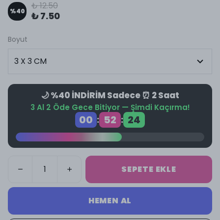
₺ 12.50
%
40
₺ 7.50
Boyut
🌙 %40 İNDİRİM Sadece ⏰ 2 Saat
3 Al 2 Öde Gece Bitiyor — Şimdi Kaçırma!
00
52
24
:
:
SEPETE EKLE
HEMEN AL