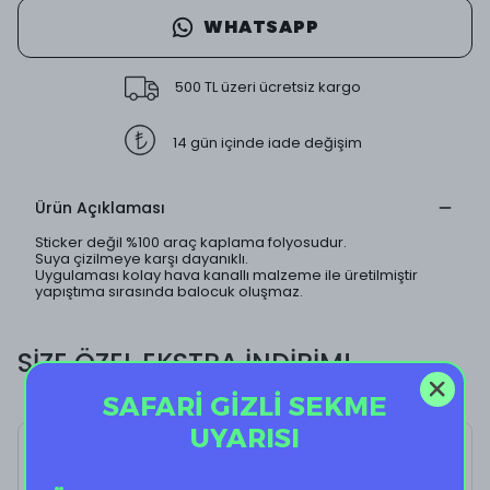
WHATSAPP
500 TL üzeri ücretsiz kargo
14 gün içinde iade değişim
Ürün Açıklaması
Sticker değil %100 araç kaplama folyosudur.
Suya çizilmeye karşı dayanıklı.
Uygulaması kolay hava kanallı malzeme ile üretilmiştir
yapıştıma sırasında balocuk oluşmaz.
SİZE ÖZEL EKSTRA İNDİRİM!
SAFARİ GİZLİ SEKME
UYARISI
Love Coupon