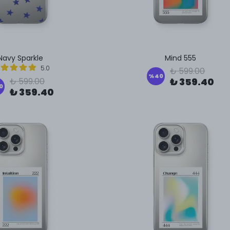
Navy Sparkle
Mind 555
5.0
₺ 599.00
%
40
₺ 599.00
₺ 359.40
0
₺ 359.40