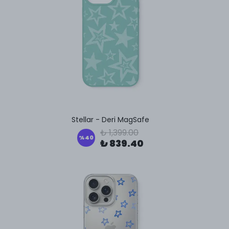
Stellar - Deri MagSafe
₺ 1,399.00
%
40
₺ 839.40