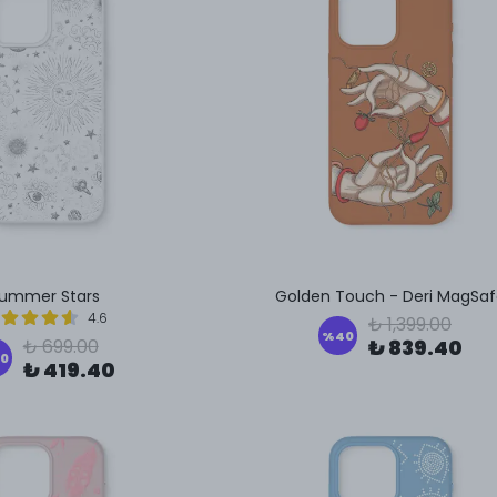
ummer Stars
Golden Touch - Deri MagSa
4.6
₺ 1,399.00
%
40
₺ 699.00
₺ 839.40
0
₺ 419.40