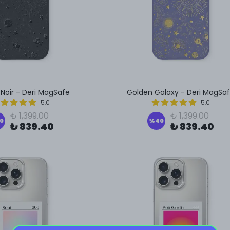
Noir - Deri MagSafe
Golden Galaxy - Deri MagSa
5.0
5.0
₺ 1,399.00
₺ 1,399.00
0
%
40
₺ 839.40
₺ 839.40