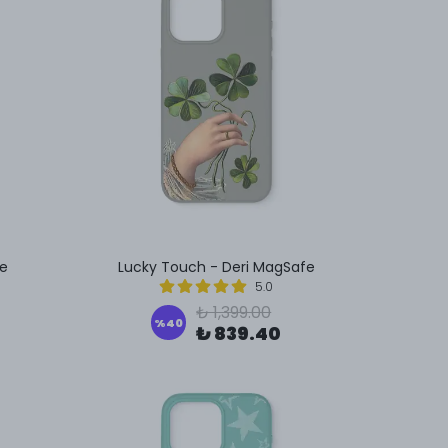
fe
Lucky Touch - Deri MagSafe
5.0
₺ 1,399.00
%
40
₺ 839.40