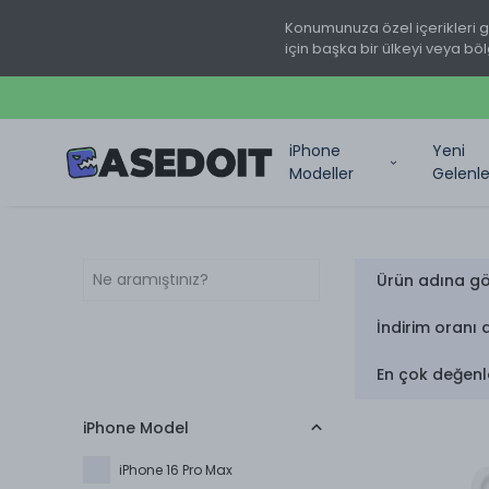
Konumunuza özel içerikleri 
için başka bir ülkeyi veya böl
iPhone
Yeni
Modeller
Gelenle
Ürün adına gö
İndirim oranı 
En çok değenl
iPhone Model
iPhone 16 Pro Max