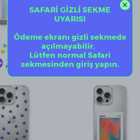
SAFARİ GİZLİ SEKME
UYARISI
Ödeme ekranı gizli sekmede
açılmayabilir.
Soul 666
Self Worth 111
5.0
₺ 599.00
Lütfen normal Safari
%
40
₺ 599.00
₺ 359.40
sekmesinden giriş yapın.
0
₺ 359.40