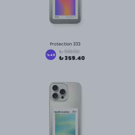
Protection 333
₺ 599.00
%
40
₺ 359.40