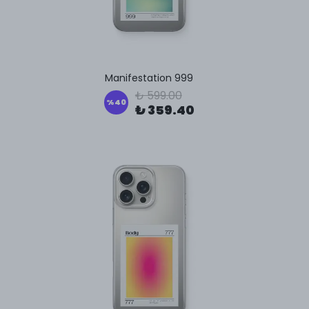
Manifestation 999
₺ 599.00
%
40
₺ 359.40