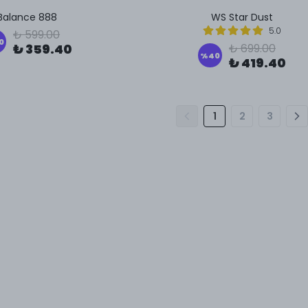
Balance 888
WS Star Dust
5.0
₺ 599.00
0
₺ 359.40
₺ 699.00
%
40
₺ 419.40
1
2
3