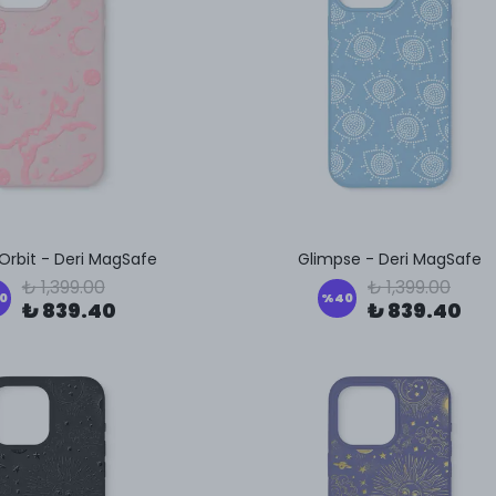
rbit - Deri MagSafe
Glimpse - Deri MagSafe
₺ 1,399.00
₺ 1,399.00
0
%
40
₺ 839.40
₺ 839.40