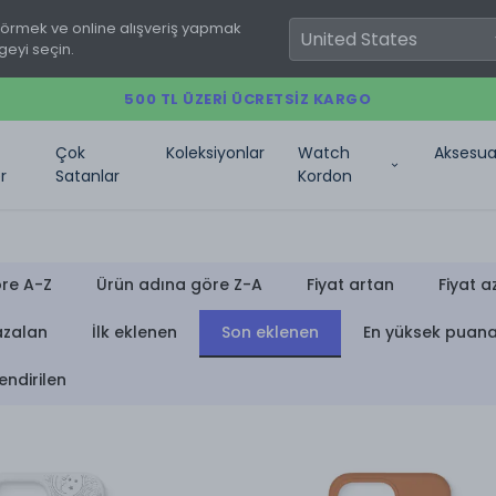
görmek ve online alışveriş yapmak
geyi seçin.
500 TL ÜZERI ÜCRETSIZ KARGO
Çok
Koleksiyonlar
Watch
Aksesua
r
Satanlar
Kordon
re A-Z
Ürün adına göre Z-A
Fiyat artan
Fiyat a
azalan
İlk eklenen
Son eklenen
En yüksek puan
endirilen