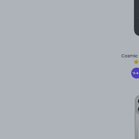
iPhone 17
Cosmic 
%
4