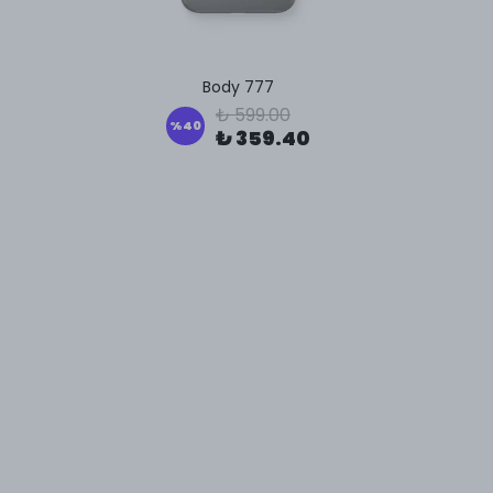
Body 777
₺ 599.00
%
40
₺ 359.40