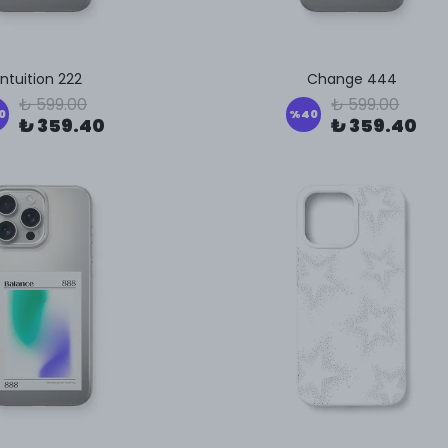
Intuition 222
Change 444
₺ 599.00
₺ 599.00
0
%
40
₺ 359.40
₺ 359.40