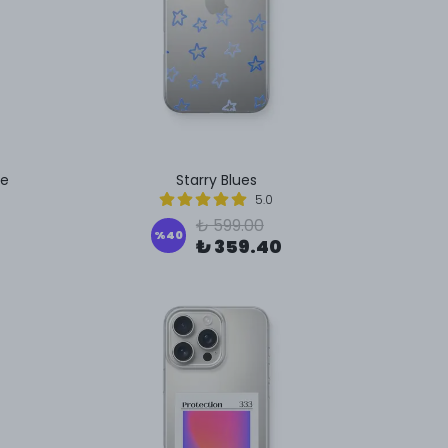
fe
Starry Blues
5.0
₺ 599.00
%
40
₺ 359.40