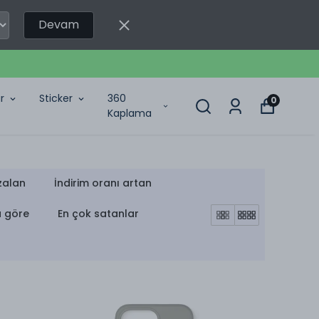
Devam
r
Sticker
360
0
Kaplama
zalan
İndirim oranı artan
a göre
En çok satanlar