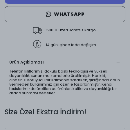
WHATSAPP
500 TL üzeri ücretsiz kargo
14 gün içinde iade değişim
Ürün Açıklaması
Telefon kılıflarımız, dokulu baskı teknolojisi ve yüksek
dayanıklılık sunan malzemelerle üretilmiştir. Her kılıf,
cihazınızı koruyucu bir katmanla sararken, şıklığından ödün
vermeden kullanımınız için özenle tasarlanmıştır. Kendi
tesislerimizde üretilen bu ürünler, kalite ve dayanıklılığı bir
arada sunmayı hedefler.
Size Özel Ekstra İndirim!