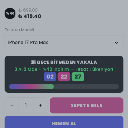
₺ 699.00
%
40
₺ 419.40
Telefon Modeli
🌆 GECE BİTMEDEN YAKALA
3 Al 2 Öde + %40 İndirim — Fırsat Tükeniyor!
02
22
26
:
:
SEPETE EKLE
HEMEN AL