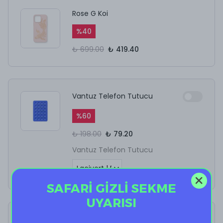
Rose G Koi
%
40
₺ 699.00
₺ 419.40
Vantuz Telefon Tutucu
%
60
₺ 198.00
₺ 79.20
Vantuz Telefon Tutucu
SAFARİ GİZLİ SEKME
UYARISI
İncelediğiniz ürün ile birlikte bu ürünler de