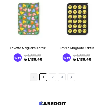
Lovetta MagSafe Kartlık
Smixie MagSafe Kartlık
₺ 1,899.00
₺ 1,899.00
%
40
%
40
₺ 1,139.40
₺ 1,139.40
1
2
3