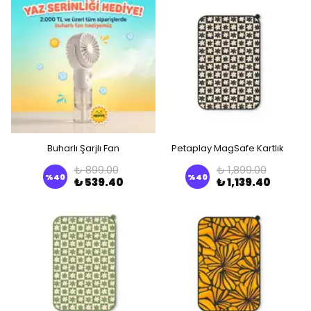
Buharlı Şarjlı Fan
Petaplay MagSafe Kartlık
₺ 899.00
₺ 1,899.00
%
40
%
40
₺ 539.40
₺ 1,139.40