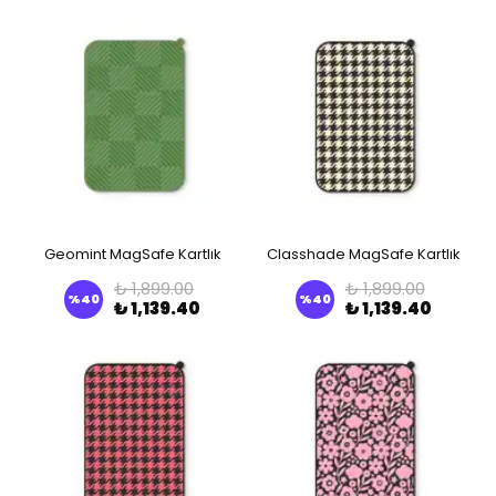
Geomint MagSafe Kartlık
Classhade MagSafe Kartlık
₺ 1,899.00
₺ 1,899.00
%
40
%
40
₺ 1,139.40
₺ 1,139.40