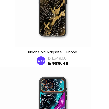
Black Gold MagSafe - iPhone
₺ 1,649.00
%
40
₺ 989.40