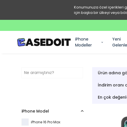
Konumunuza özel içerikleri 
için başka bir ülkeyi veya böl
iPhone
Yeni
Modeller
Gelenle
Ürün adına gö
İndirim oranı 
En çok değenl
iPhone Model
iPhone 16 Pro Max