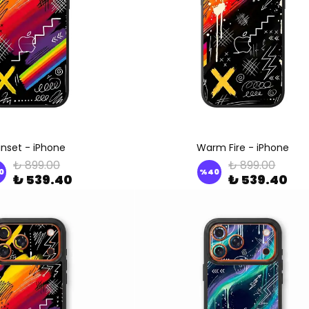
nset - iPhone
Warm Fire - iPhone
₺ 899.00
₺ 899.00
0
%
40
₺ 539.40
₺ 539.40