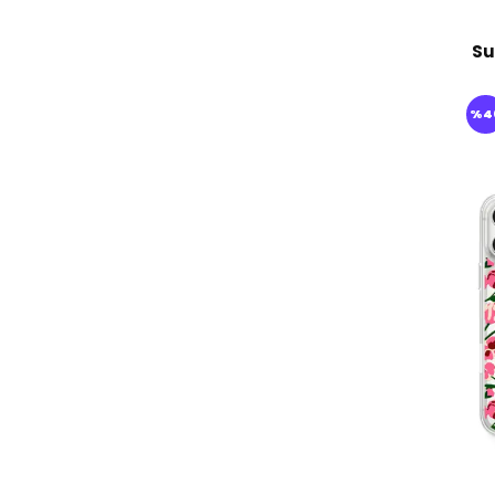
Su
%
4