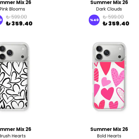
mmer Mix 26
Summer Mix 26
Pink Blooms
Dark Clouds
₺ 599.00
₺ 599.00
0
%
40
₺ 359.40
₺ 359.40
mmer Mix 26
Summer Mix 26
Brush Hearts
Bold Hearts