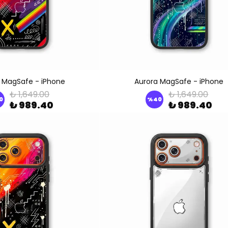
 MagSafe - iPhone
Aurora MagSafe - iPhone
₺ 1,649.00
₺ 1,649.00
0
%
40
₺ 989.40
₺ 989.40