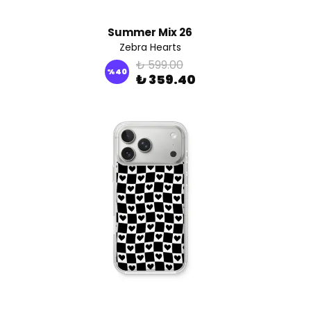
Summer Mix 26
Zebra Hearts
₺ 599.00
%
40
₺ 359.40