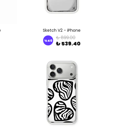
e
Sketch V2 - iPhone
₺ 899.00
%
40
₺ 539.40