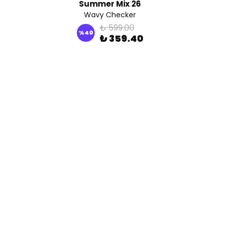
Summer Mix 26
Wavy Checker
₺ 599.00
%
40
₺ 359.40