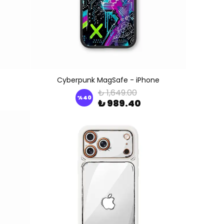
Cyberpunk MagSafe - iPhone
₺ 1,649.00
%
40
₺ 989.40