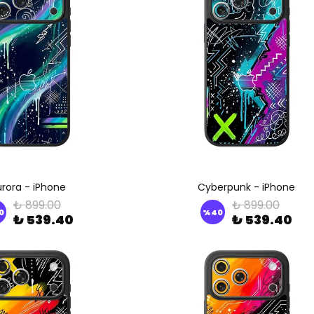
rora - iPhone
Cyberpunk - iPhone
₺ 899.00
₺ 899.00
0
%
40
₺ 539.40
₺ 539.40