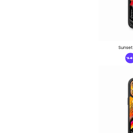
iPhone 17
Sunset
%
4