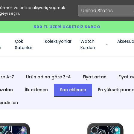
görmek ve online alışveriş yapmak
geyi seçin.
500 TL ÜZERI ÜCRETSIZ KARGO
Çok
Koleksiyonlar
Watch
Aksesua
r
Satanlar
Kordon
re A-Z
Ürün adına göre Z-A
Fiyat artan
Fiyat a
azalan
İlk eklenen
Son eklenen
En yüksek puan
endirilen