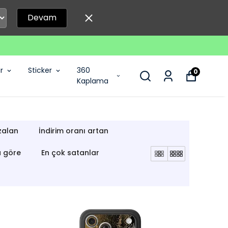
Devam
r
Sticker
360
0
Kaplama
zalan
İndirim oranı artan
a göre
En çok satanlar