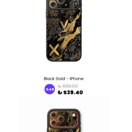
Black Gold - iPhone
₺ 899.00
%
40
₺ 539.40