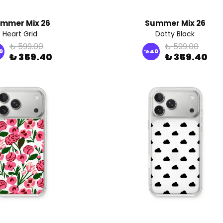
mmer Mix 26
Summer Mix 26
Heart Grid
Dotty Black
₺ 599.00
₺ 599.00
0
%
40
₺ 359.40
₺ 359.40