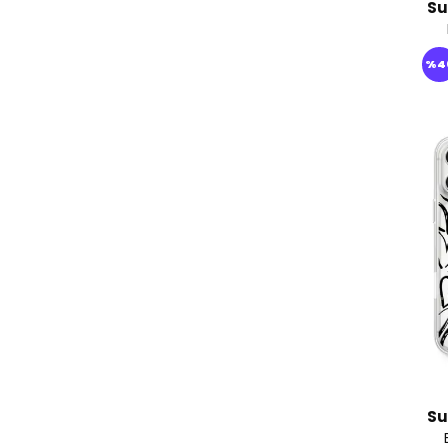
Su
%
4
Su