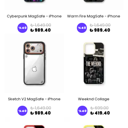
Cyberpunk MagSafe - iPhone
Warm Fire MagSafe - iPhone
₺ 1,649.00
₺ 1,649.00
%
40
%
40
₺ 989.40
₺ 989.40
Sketch V2 MagSafe - iPhone
Weeknd Collage
₺ 1,649.00
₺ 699.00
%
40
%
40
₺ 989.40
₺ 419.40