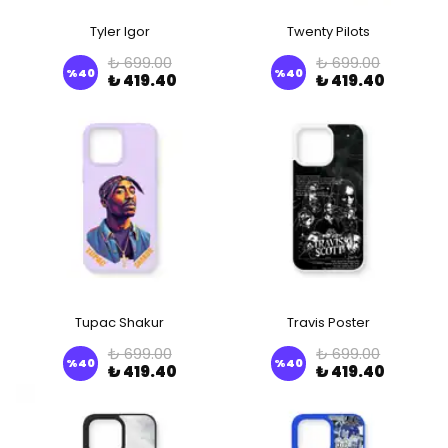
Tyler Igor
Twenty Pilots
₺ 699.00
₺ 699.00
%
40
%
40
₺ 419.40
₺ 419.40
Tupac Shakur
Travis Poster
₺ 699.00
₺ 699.00
%
40
%
40
₺ 419.40
₺ 419.40