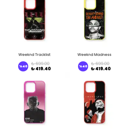
Weeknd Tracklist
Weeknd Madness
₺ 699.00
₺ 699.00
%
40
%
40
₺ 419.40
₺ 419.40