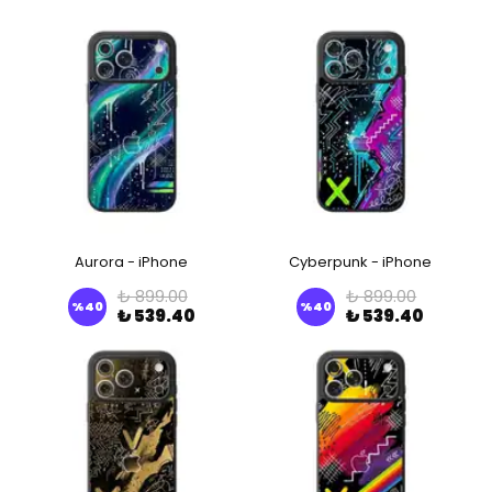
Aurora - iPhone
Cyberpunk - iPhone
₺ 899.00
₺ 899.00
%
40
%
40
₺ 539.40
₺ 539.40