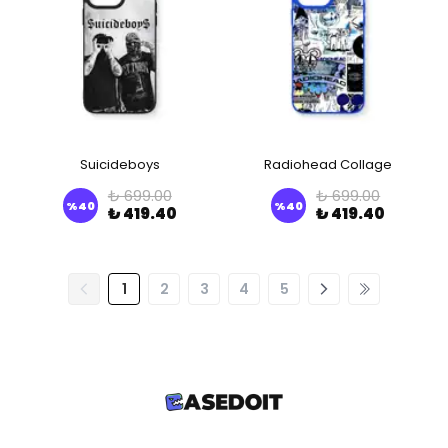
Suicideboys
Radiohead Collage
₺ 699.00
₺ 699.00
%
40
%
40
₺ 419.40
₺ 419.40
1
2
3
4
5