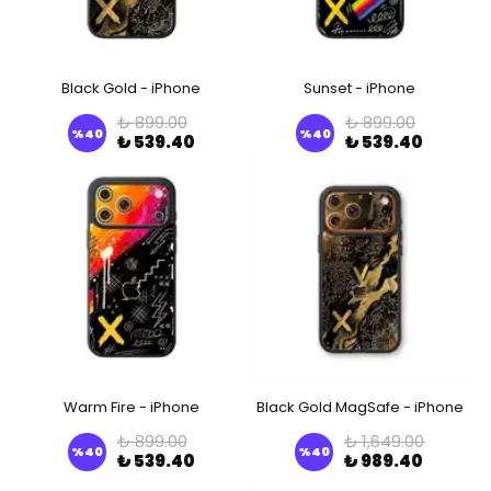
Black Gold - iPhone
Sunset - iPhone
₺ 899.00
₺ 899.00
%
40
%
40
₺ 539.40
₺ 539.40
Warm Fire - iPhone
Black Gold MagSafe - iPhone
₺ 899.00
₺ 1,649.00
%
40
%
40
₺ 539.40
₺ 989.40