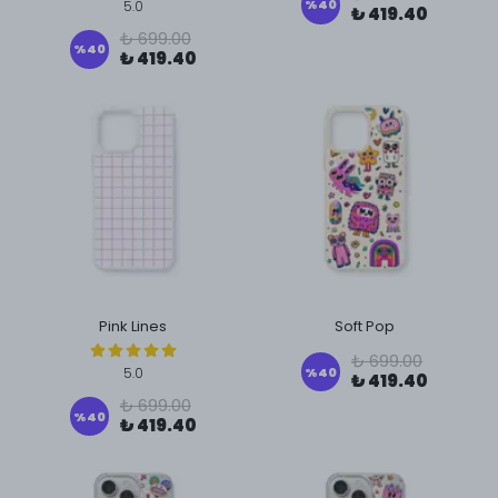
%
40
5.0
₺ 419.40
₺ 699.00
%
40
₺ 419.40
Pink Lines
Soft Pop
₺ 699.00
%
40
5.0
₺ 419.40
₺ 699.00
%
40
₺ 419.40