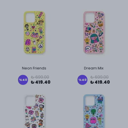
Neon Friends
Dream Mix
₺ 699.00
₺ 699.00
%
40
%
40
₺ 419.40
₺ 419.40