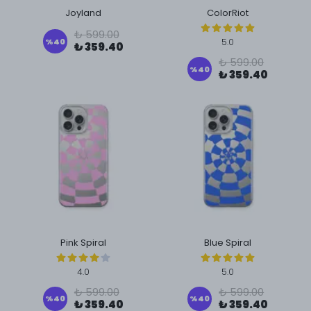
Joyland
ColorRiot
₺ 599.00
%
40
5.0
₺ 359.40
₺ 599.00
%
40
₺ 359.40
Pink Spiral
Blue Spiral
4.0
5.0
₺ 599.00
₺ 599.00
%
40
%
40
₺ 359.40
₺ 359.40