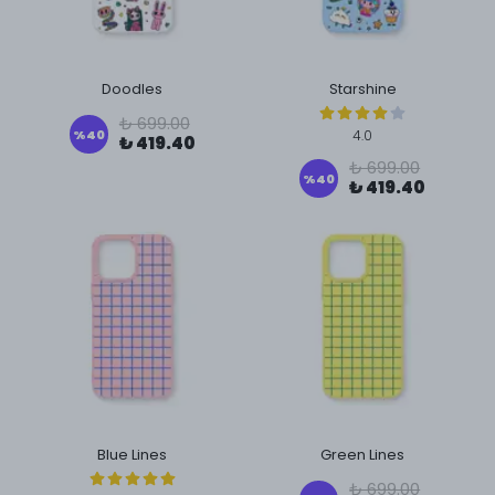
Doodles
Starshine
₺ 699.00
%
40
4.0
₺ 419.40
₺ 699.00
%
40
₺ 419.40
Blue Lines
Green Lines
₺ 699.00