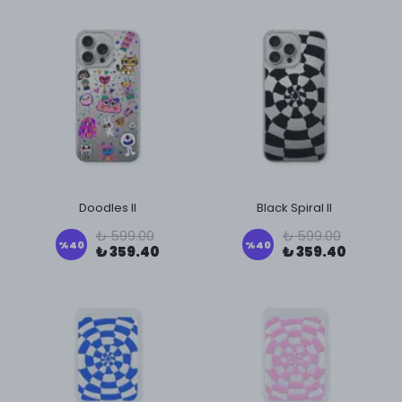
Doodles II
Black Spiral II
₺ 599.00
₺ 599.00
%
40
%
40
₺ 359.40
₺ 359.40