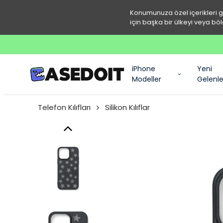
Konumunuza özel içerikleri 
için başka bir ülkeyi veya böl
iPhone
Yeni
Modeller
Gelenle
Telefon Kılıfları
Silikon Kılıflar