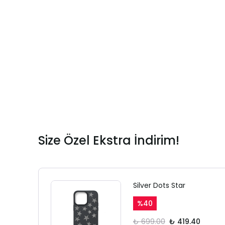
Size Özel Ekstra İndirim!
Silver Dots Star
%
40
₺ 699.00
₺ 419.40