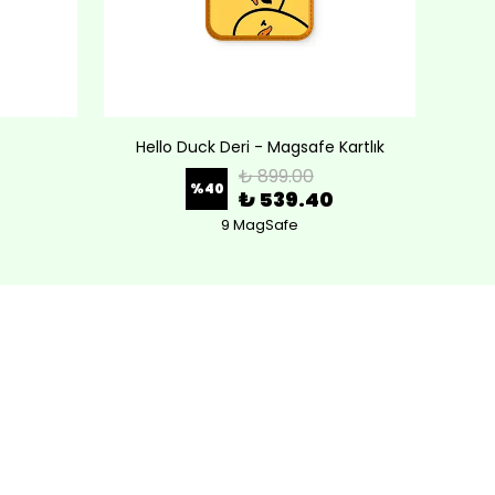
Hello Duck Deri - Magsafe Kartlık
Lov
₺ 899.00
%
40
₺ 539.40
9 MagSafe