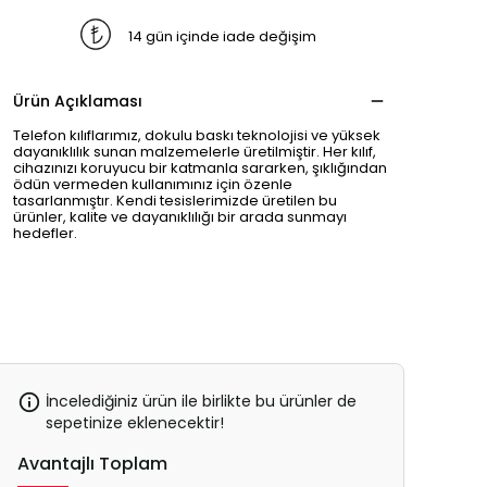
14 gün içinde iade değişim
Ürün Açıklaması
Telefon kılıflarımız, dokulu baskı teknolojisi ve yüksek
dayanıklılık sunan malzemelerle üretilmiştir. Her kılıf,
cihazınızı koruyucu bir katmanla sararken, şıklığından
ödün vermeden kullanımınız için özenle
tasarlanmıştır. Kendi tesislerimizde üretilen bu
ürünler, kalite ve dayanıklılığı bir arada sunmayı
hedefler.
İncelediğiniz ürün ile birlikte bu ürünler de
sepetinize eklenecektir!
Avantajlı Toplam