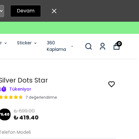
Devam
r
Sticker
360
0
Kaplama
Silver Dots Star
Tükeniyor
7 değerlendirme
₺ 699.00
%
40
₺ 419.40
Telefon Modeli