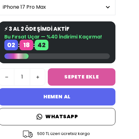
⚡ 3 AL 2 ÖDE ŞİMDİ AKTİF
Bu Fırsat Uçar — %40 İndirimi Kaçırma!
02
18
41
:
:
SEPETE EKLE
HEMEN AL
WHATSAPP
500 TL üzeri ücretsiz kargo