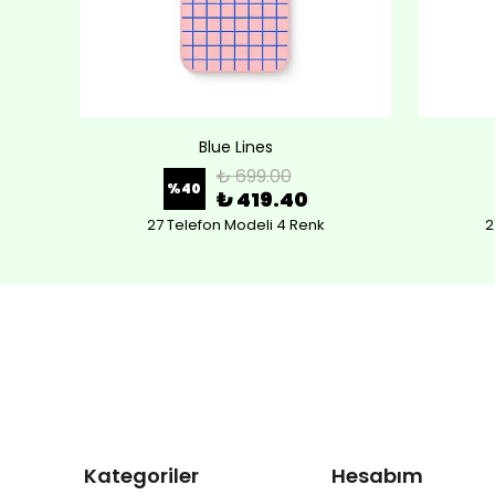
Blue Lines
₺ 699.00
%
40
₺ 419.40
27 Telefon Modeli 4 Renk
2
Kategoriler
Hesabım