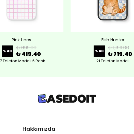
Pink Lines
Fish Hunter
₺ 699.00
₺ 1,199.00
%
40
%
40
₺ 419.40
₺ 719.40
7 Telefon Modeli 6 Renk
21 Telefon Modeli
Hakkımızda