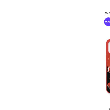
We
%
4