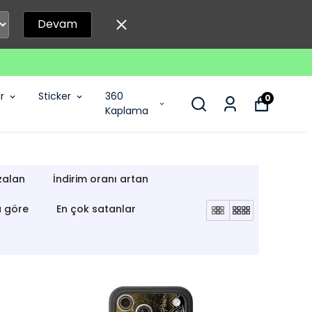
Devam
r
Sticker
360
0
Kaplama
zalan
İndirim oranı artan
a göre
En çok satanlar