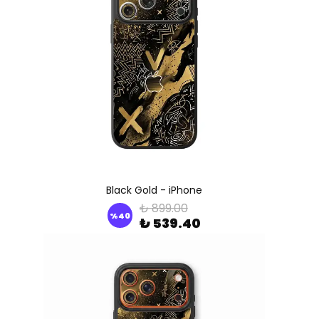
Black Gold - iPhone
₺ 899.00
%
40
₺ 539.40