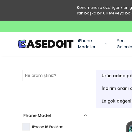
Konumunuza özel içerikleri 
için başka bir ülkeyi veya böl
iPhone
Yeni
Modeller
Gelenle
Ürün adına gö
İndirim oranı 
En çok değenl
iPhone Model
iPhone 16 Pro Max