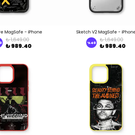
UYARISI
Ödeme ekranı gizli sekmede
açılmayabilir.
re MagSafe - iPhone
Sketch V2 MagSafe - iPhon
Lütfen normal Safari
₺ 1,649.00
₺ 1,649.00
0
%
40
₺ 989.40
₺ 989.40
sekmesinden giriş yapın.