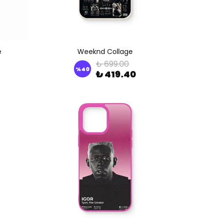
e
Weeknd Collage
₺ 699.00
%
40
₺ 419.40