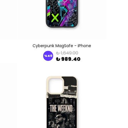
Cyberpunk MagSafe - iPhone
₺ 1,649.00
%
40
₺ 989.40