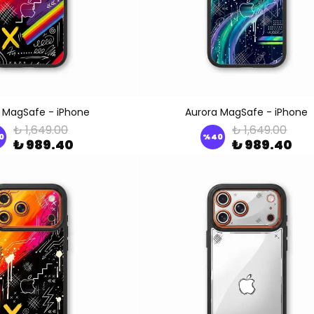
 MagSafe - iPhone
Aurora MagSafe - iPhone
₺ 1,649.00
₺ 1,649.00
0
%
40
₺ 989.40
₺ 989.40
SAFARİ GİZLİ SEKME