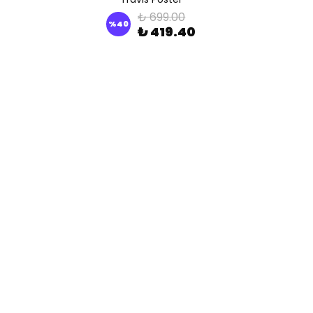
₺ 699.00
%
40
₺ 419.40