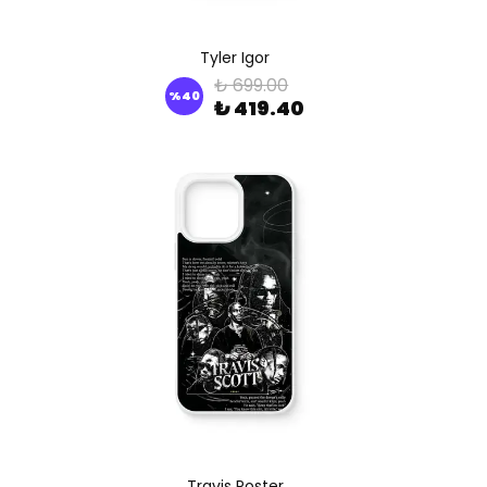
Tyler Igor
₺ 699.00
%
40
₺ 419.40
Travis Poster