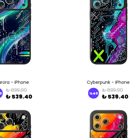
rora - iPhone
Cyberpunk - iPhone
₺ 899.00
₺ 899.00
0
%
40
₺ 539.40
₺ 539.40