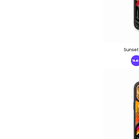
iPhone 17
Sunset
%
4