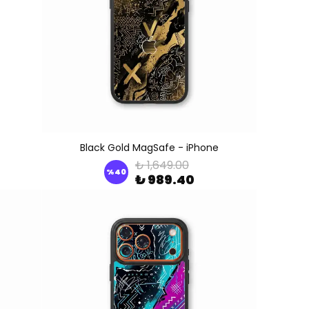
Black Gold MagSafe - iPhone
₺ 1,649.00
%
40
₺ 989.40