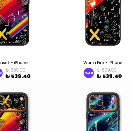
nset - iPhone
Warm Fire - iPhone
₺ 899.00
₺ 899.00
0
%
40
₺ 539.40
₺ 539.40