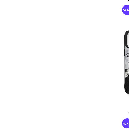
%
4
%
4