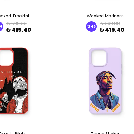
eknd Tracklist
Weeknd Madness
₺ 699.00
₺ 699.00
0
%
40
₺ 419.40
₺ 419.40
Twenty Pilots
Tupac Shakur