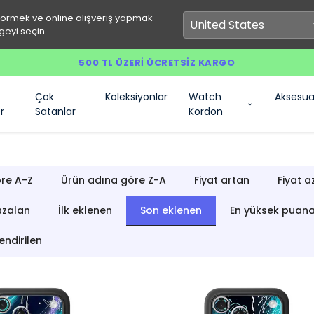
görmek ve online alışveriş yapmak
geyi seçin.
500 TL ÜZERI ÜCRETSIZ KARGO
Çok
Koleksiyonlar
Watch
Aksesua
r
Satanlar
Kordon
re A-Z
Ürün adına göre Z-A
Fiyat artan
Fiyat a
azalan
İlk eklenen
Son eklenen
En yüksek puan
endirilen