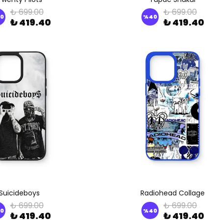
₺ 699.00
₺ 699.00
0
%
40
₺ 419.40
₺ 419.40
Suicideboys
Radiohead Collage
₺ 699.00
₺ 699.00
0
%
40
₺ 419.40
₺ 419.40