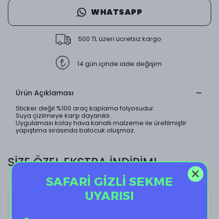
WHATSAPP
500 TL üzeri ücretsiz kargo
14 gün içinde iade değişim
Ürün Açıklaması
Sticker değil %100 araç kaplama folyosudur.
Suya çizilmeye karşı dayanıklı.
Uygulaması kolay hava kanallı malzeme ile üretilmiştir
yapıştıma sırasında balocuk oluşmaz.
SİZE ÖZEL EKSTRA İNDİRİM!
SAFARİ GİZLİ SEKME
UYARISI
Cat Draw