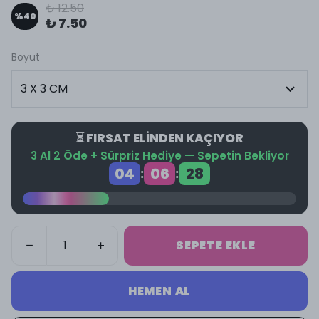
₺ 12.50
%
40
₺ 7.50
Boyut
⏳ FIRSAT ELİNDEN KAÇIYOR
3 Al 2 Öde + Sürpriz Hediye — Sepetin Bekliyor
04
06
28
:
:
SEPETE EKLE
HEMEN AL