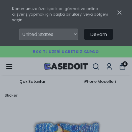
Konumunuza özel içerikleri görmek ve online
alışveriş yapmak için başka bir ülkeyi veya bölgeyi
seçin.
Devam
500 TL ÜZERI ÜCRETSIZ KARGO
0
Çok Satanlar
iPhone Modelleri
Sticker