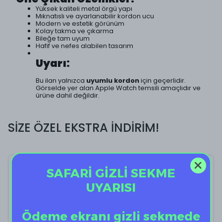
Yüksek kaliteli metal örgü yapı
Mıknatıslı ve ayarlanabilir kordon ucu
Modern ve estetik görünüm
Kolay takma ve çıkarma
Bileğe tam uyum
Hafif ve nefes alabilen tasarım
Uyarı:
Bu ilan yalnızca
uyumlu kordon
için geçerlidir.
Görselde yer alan Apple Watch temsili amaçlıdır ve
ürüne dahil değildir.
SİZE ÖZEL EKSTRA İNDİRİM!
SAFARİ GİZLİ SEKME
Milano Loop Black
UYARISI
%
40
₺ 599.00
₺ 359.40
Ödeme ekranı gizli sekmede