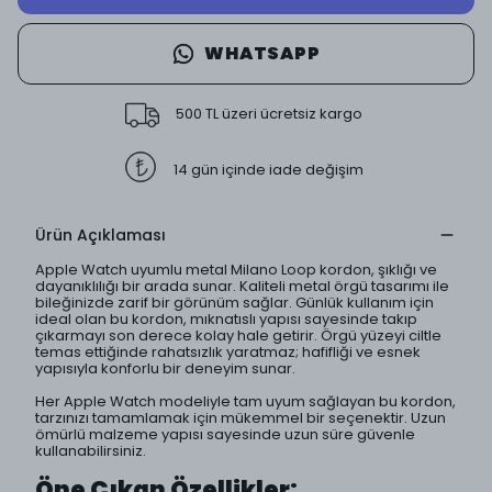
WHATSAPP
500 TL üzeri ücretsiz kargo
14 gün içinde iade değişim
Ürün Açıklaması
Apple Watch uyumlu metal Milano Loop kordon, şıklığı ve
dayanıklılığı bir arada sunar. Kaliteli metal örgü tasarımı ile
bileğinizde zarif bir görünüm sağlar. Günlük kullanım için
ideal olan bu kordon, mıknatıslı yapısı sayesinde takıp
çıkarmayı son derece kolay hale getirir. Örgü yüzeyi ciltle
temas ettiğinde rahatsızlık yaratmaz; hafifliği ve esnek
yapısıyla konforlu bir deneyim sunar.
Her Apple Watch modeliyle tam uyum sağlayan bu kordon,
tarzınızı tamamlamak için mükemmel bir seçenektir. Uzun
ömürlü malzeme yapısı sayesinde uzun süre güvenle
kullanabilirsiniz.
Öne Çıkan Özellikler: