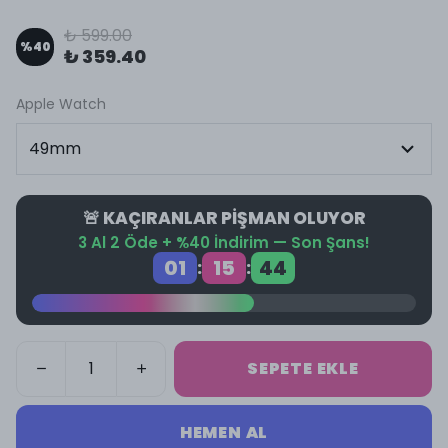
₺ 599.00
%
40
₺ 359.40
Apple Watch
🚨 KAÇIRANLAR PİŞMAN OLUYOR
3 Al 2 Öde + %40 İndirim — Son Şans!
01
15
43
:
:
SEPETE EKLE
HEMEN AL