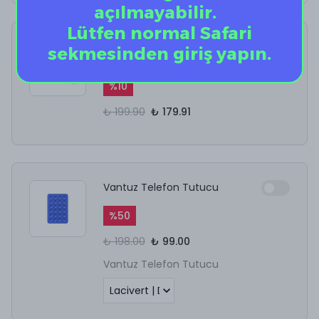
açılmayabilir.
Lütfen normal Safari
AirPods Kulaklık
sekmesinden giriş yapın.
Temizleyici
%
10
₺ 199.90
₺ 179.91
Vantuz Telefon Tutucu
%
50
₺ 198.00
₺ 99.00
Vantuz Telefon Tutucu