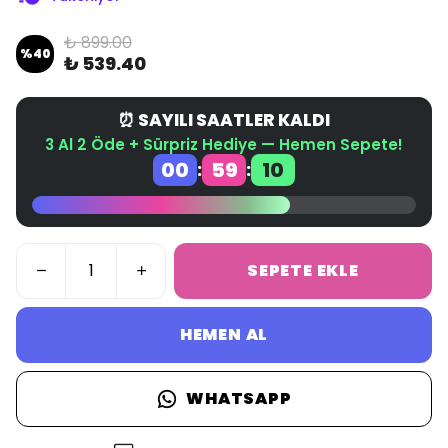
₺ 899.00
%
40
₺ 539.40
⏰ SAYILI SAATLER KALDI
3 Al 2 Öde + Sürpriz Hediye — Hemen Sepete!
00
59
09
:
:
SEPETE EKLE
HEMEN AL
WHATSAPP