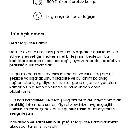
500 TL üzeri ücretsiz kargo
14 gün içinde iade değişim
Ürün Açıklaması
Deri MagSafe Kartlık
Deri ile özenle üretilmiş premium MagSafe Kartlıklarımızla
stil ve işlevselliğin mükemmel birleşimini keşfedin. Bu
kartlıklar sadece aksesuar değil, aynı zamanda zarafet ve
pratikliğin bir ifadesidir.
Güçlü mıknatısları sayesinde telefon ve kılıfa sağlam bir
şekilde yapışarak üstün stabilite ve kullanım kolaylığı
sağlar. İster işe gidiyor olun, ister gece dışarı çıkıyor olun,
kartlarınızın güvenle yerinde durduğundan emin
olabilirsiniz.
2-3 kart kapasitesi ile hem şıklığınızı hem de ihtiyacınız olan
pratikliği bir arada sunar. Kişisel zevkinize uygun çeşitli
sofistike renk seçenekleri ile günlük taşıma deneyiminizi
zenginleştirin.
İnovasyon ve zarafetin buluştuğu MagSafe Kartlıklarımızla
aksesuar tarzınızı yükselti