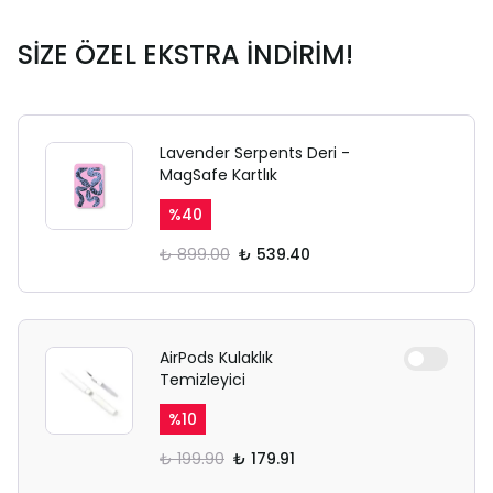
SAFARİ GİZLİ SEKME
UYARISI
SİZE ÖZEL EKSTRA İNDİRİM!
Ödeme ekranı gizli sekmede
açılmayabilir.
Lavender Serpents Deri -
Lütfen normal Safari
MagSafe Kartlık
sekmesinden giriş yapın.
%
40
₺ 899.00
₺ 539.40
AirPods Kulaklık
Temizleyici
%
10
₺ 199.90
₺ 179.91