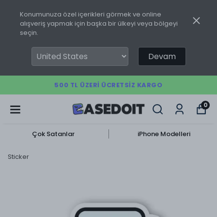
Konumunuza özel içerikleri görmek ve online
alışveriş yapmak için başka bir ülkeyi veya bölgeyi
seçin.
Devam
500 TL ÜZERI ÜCRETSIZ KARGO
0
Çok Satanlar
iPhone Modelleri
Sticker