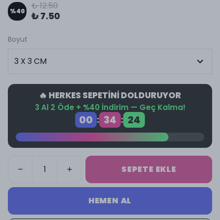
₺ 12.50
%
40
₺ 7.50
Boyut
🔥 HERKES SEPETİNİ DOLDURUYOR
3 Al 2 Öde + %40 İndirim — Geç Kalma!
00
34
23
:
:
SEPETE EKLE
HEMEN AL