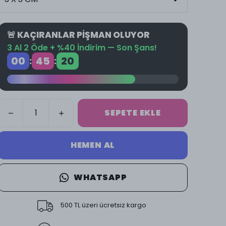
🚨 KAÇIRANLAR PİŞMAN OLUYOR
3 Al 2 Öde + %40 İndirim — Son Şans!
00
45
19
:
:
SEPETE EKLE
HEMEN AL
WHATSAPP
500 TL üzeri ücretsiz kargo