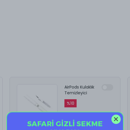
AirPods Kulaklık
Temizleyici
%
10
₺ 199.90
₺ 179.91
SAFARİ GİZLİ SEKME