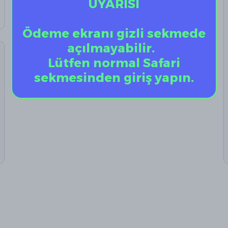
UYARISI
Ödeme ekranı gizli sekmede
açılmayabilir.
Lütfen normal Safari
sekmesinden giriş yapın.