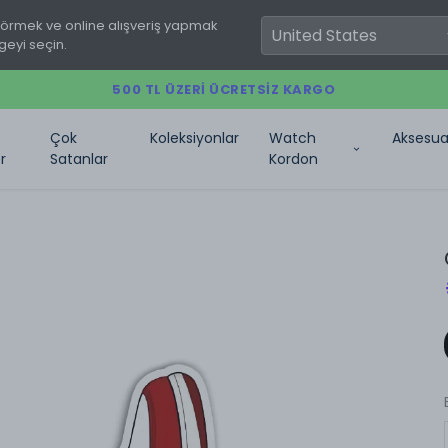
görmek ve online alışveriş yapmak
geyi seçin.
500 TL ÜZERI ÜCRETSIZ KARGO
Çok
Koleksiyonlar
Watch
Aksesua
r
Satanlar
Kordon