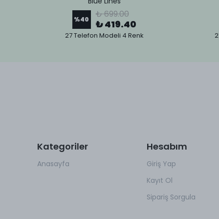
Blue Lines
₺ 699.00
%
40
₺ 419.40
27 Telefon Modeli 4 Renk
2
Kategoriler
Hesabım
Anasayfa
Giriş Yap
Kayıt Ol
Sipariş Sorgula