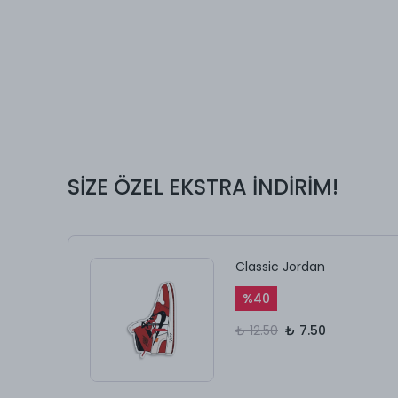
SİZE ÖZEL EKSTRA İNDİRİM!
Classic Jordan
%
40
₺ 12.50
₺ 7.50