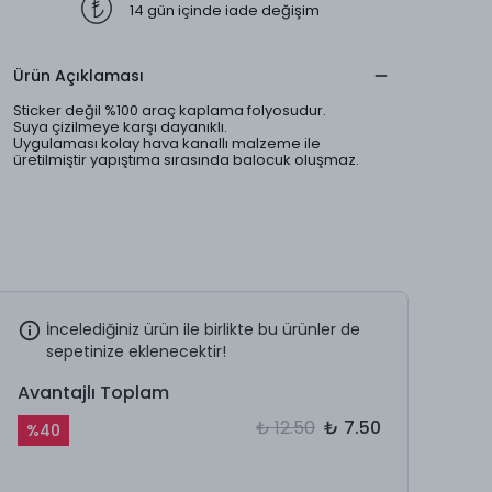
14 gün içinde iade değişim
Ürün Açıklaması
Sticker değil %100 araç kaplama folyosudur.
Suya çizilmeye karşı dayanıklı.
Uygulaması kolay hava kanallı malzeme ile
üretilmiştir yapıştıma sırasında balocuk oluşmaz.
İncelediğiniz ürün ile birlikte bu ürünler de
sepetinize eklenecektir!
Avantajlı Toplam
₺ 12.50
₺ 7.50
%
40