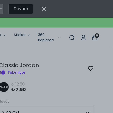
Devam
r
Sticker
360
0
Kaplama
Classic Jordan
Tükeniyor
₺ 12.50
%
40
₺ 7.50
Boyut