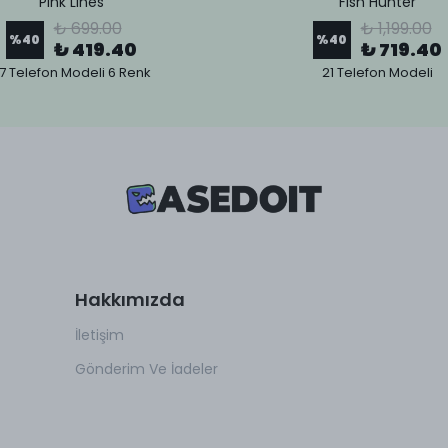
Pink Lines
Fish Hunter
₺ 699.00
₺ 1,199.00
%
40
%
40
₺ 419.40
₺ 719.40
7 Telefon Modeli 6 Renk
21 Telefon Modeli
Hakkımızda
İletişim
Gönderim Ve İadeler