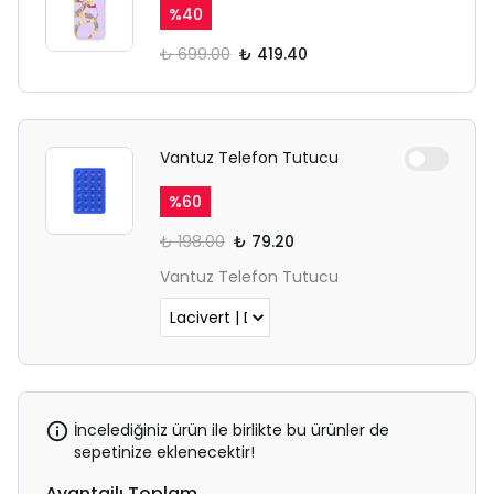
%
40
₺ 699.00
₺ 419.40
Vantuz Telefon Tutucu
%
60
₺ 198.00
₺ 79.20
Vantuz Telefon Tutucu
İncelediğiniz ürün ile birlikte bu ürünler de
sepetinize eklenecektir!
Avantajlı Toplam