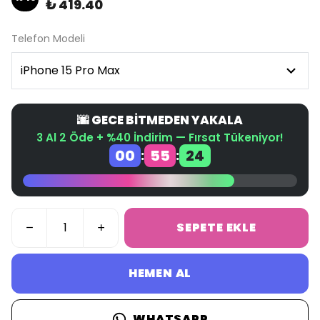
₺ 419.40
Telefon Modeli
🌆 GECE BİTMEDEN YAKALA
3 Al 2 Öde + %40 İndirim — Fırsat Tükeniyor!
00
55
24
:
:
SEPETE EKLE
HEMEN AL
WHATSAPP