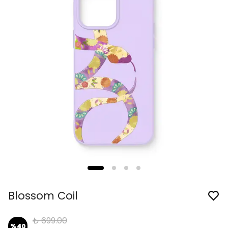
Blossom Coil
₺ 699.00
%
40