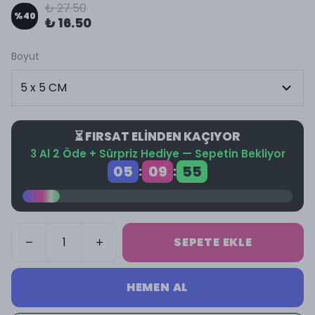
₺ 27.50
%
40
₺ 16.50
Boyut
⏳ FIRSAT ELİNDEN KAÇIYOR
3 Al 2 Öde + Sürpriz Hediye — Sepetin Bekliyor
05
09
55
:
:
SEPETE EKLE
HEMEN AL