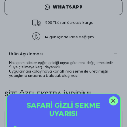
WHATSAPP
500 TL üzeri ücretsiz kargo
14 gün içinde iade değişim
Ürün Açıklaması
Hologram sticker ışığın geldiği açıya göre renk değiştirmektedir.
Suya çizilmeye karşı dayanıklı.
Uygulaması kolay hava kanallı malzeme ile üretilmiştir
yapıştıma sırasında balocuk oluşmaz.
SİZE ÖZEL EKSTRA İNDİRİM!
SAFARİ GİZLİ SEKME
UYARISI
Holo Dont