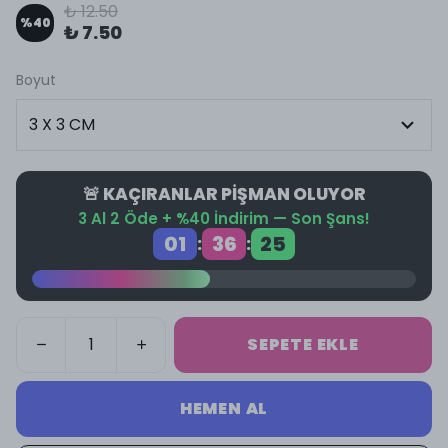
₺ 12.50
%
40
₺ 7.50
Boyut
🚨 KAÇIRANLAR PİŞMAN OLUYOR
3 Al 2 Öde + %40 İndirim — Son Şans!
01
36
25
:
:
SEPETE EKLE
HEMEN AL