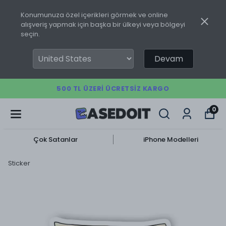
Konumunuza özel içerikleri görmek ve online
alışveriş yapmak için başka bir ülkeyi veya bölgeyi
seçin.
Devam
500 TL ÜZERI ÜCRETSIZ KARGO
0
Çok Satanlar
iPhone Modelleri
Sticker