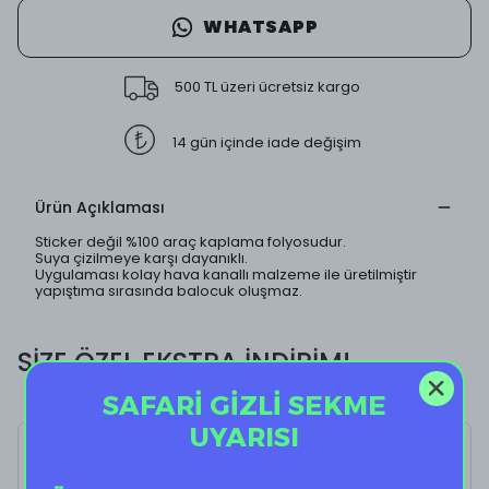
WHATSAPP
500 TL üzeri ücretsiz kargo
14 gün içinde iade değişim
Ürün Açıklaması
Sticker değil %100 araç kaplama folyosudur.
Suya çizilmeye karşı dayanıklı.
Uygulaması kolay hava kanallı malzeme ile üretilmiştir
yapıştıma sırasında balocuk oluşmaz.
SİZE ÖZEL EKSTRA İNDİRİM!
SAFARİ GİZLİ SEKME
UYARISI
Cookies