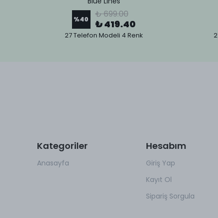
Blue Lines
₺ 699.00
%
40
₺ 419.40
27 Telefon Modeli 4 Renk
2
Kategoriler
Hesabım
Anasayfa
Giriş Yap
Kayıt Ol
Sipariş Sorgula