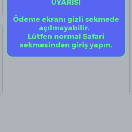
UYARISI
Ödeme ekranı gizli sekmede
açılmayabilir.
Lütfen normal Safari
sekmesinden giriş yapın.