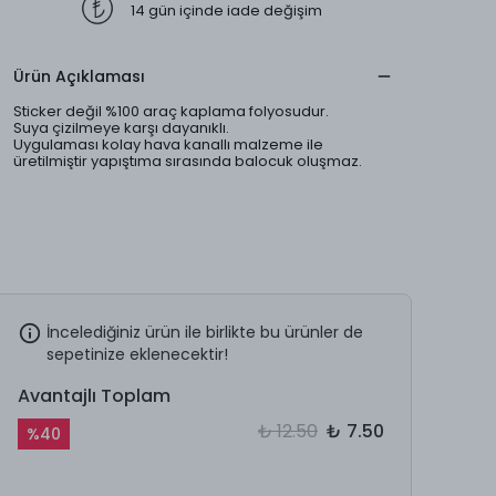
14 gün içinde iade değişim
Ürün Açıklaması
Sticker değil %100 araç kaplama folyosudur.
Suya çizilmeye karşı dayanıklı.
Uygulaması kolay hava kanallı malzeme ile
üretilmiştir yapıştıma sırasında balocuk oluşmaz.
İncelediğiniz ürün ile birlikte bu ürünler de
sepetinize eklenecektir!
Avantajlı Toplam
₺ 12.50
₺ 7.50
%
40