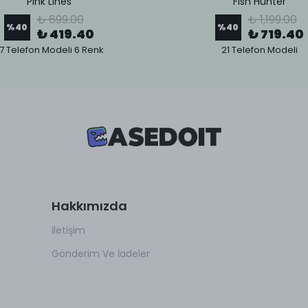
Pink Lines
Fish Hunter
₺ 699.00
₺ 1,199.00
%
40
%
40
₺ 419.40
₺ 719.40
7 Telefon Modeli 6 Renk
21 Telefon Modeli
Hakkımızda
İletişim
Gönderim Ve İadeler