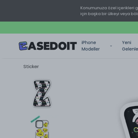
Konumunuza özel içerikleri 
için başka bir ülkeyi veya böl
iPhone
Yeni
Modeller
Gelenle
Sticker