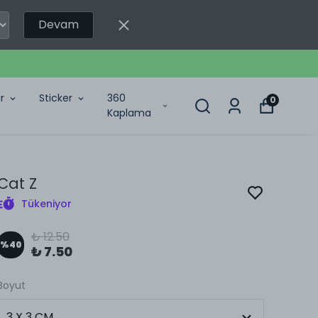
Devam
r
Sticker
360
0
Kaplama
Cat Z
Tükeniyor
₺ 12.50
%
40
₺ 7.50
Boyut