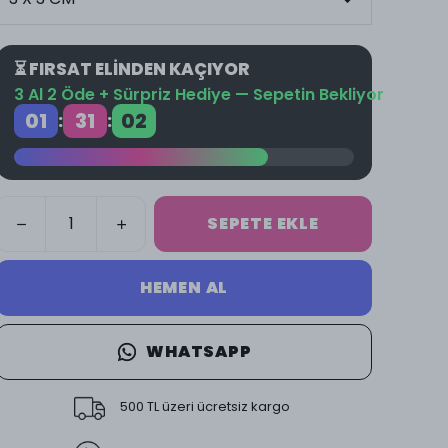
⏳ FIRSAT ELİNDEN KAÇIYOR
3 Al 2 Öde + Sürpriz Hediye — Sepetin Bekliyor
01
31
01
:
:
SEPETE EKLE
HEMEN AL
WHATSAPP
500 TL üzeri ücretsiz kargo