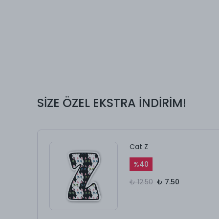
SİZE ÖZEL EKSTRA İNDİRİM!
Cat Z
%
40
₺ 12.50
₺ 7.50