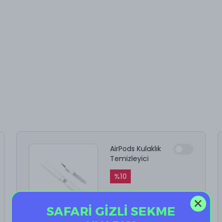
AirPods Kulaklık
Temizleyici
%
10
₺ 199.90
₺ 179.91
SAFARİ GİZLİ SEKME