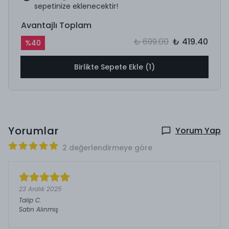
sepetinize eklenecektir!
Avantajlı Toplam
₺ 699.00
₺ 419.40
%
40
Birlikte Sepete Ekle (1)
Yorumlar
Yorum Yap
2 değerlendirmeye göre
23 Aralık 2025
Talip
C.
Satın Alınmış