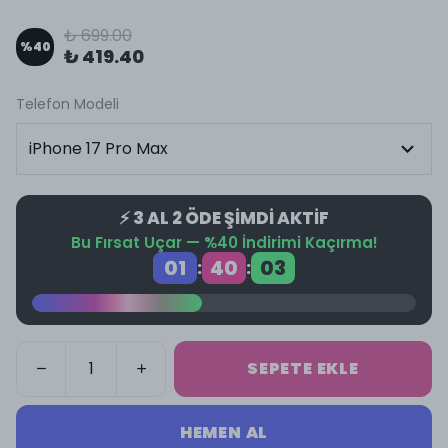
₺ 699.00
%
40
₺ 419.40
Telefon Modeli
⚡ 3 AL 2 ÖDE ŞİMDİ AKTİF
Bu Fırsat Uçar — %40 İndirimi Kaçırma!
01
40
02
:
:
SEPETE EKLE
HEMEN AL