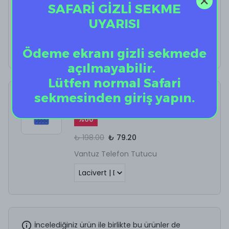
SAFARİ GİZLİ SEKME
Botticelli DJ's SL
UYARISI
%
40
₺ 699.00
₺ 419.40
Ödeme ekranı gizli sekmede
açılmayabilir.
Lütfen normal Safari
sekmesinden giriş yapın.
Vantuz Telefon Tutucu
%
60
₺ 198.00
₺ 79.20
Vantuz Telefon Tutucu
İncelediğiniz ürün ile birlikte bu ürünler de