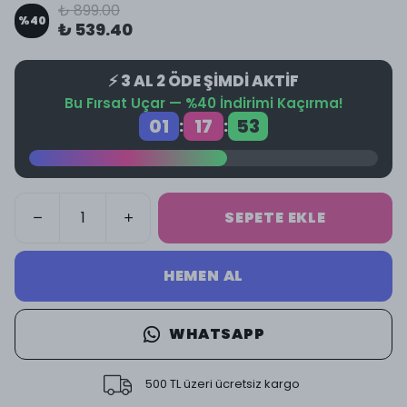
₺ 899.00
%
40
₺ 539.40
⚡ 3 AL 2 ÖDE ŞİMDİ AKTİF
Bu Fırsat Uçar — %40 İndirimi Kaçırma!
01
17
52
:
:
SEPETE EKLE
HEMEN AL
WHATSAPP
500 TL üzeri ücretsiz kargo