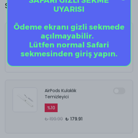
SAFARİ GİZLİ SEKME
SİZE ÖZEL EKSTRA İNDİRİM!
UYARISI
Ödeme ekranı gizli sekmede
Eclipse Skin Deri -
açılmayabilir.
MagSafe Kartlık
Lütfen normal Safari
%
40
sekmesinden giriş yapın.
₺ 899.00
₺ 539.40
AirPods Kulaklık
Temizleyici
%
10
₺ 199.90
₺ 179.91