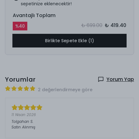
sepetinize eklenecektir!
Avantajlı Toplam
₺ 699.00
₺ 419.40
%
40
Birlikte Sepete Ekle (1)
Yorumlar
Yorum Yap
2 değerlendirmeye göre
11 Nisan 2026
Tolgahan
S.
Satın Alınmış