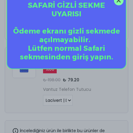
SAFARİ GİZLİ SEKME
VanCath SL
UYARISI
%
40
₺ 699.00
₺ 419.40
Ödeme ekranı gizli sekmede
açılmayabilir.
Lütfen normal Safari
sekmesinden giriş yapın.
Vantuz Telefon Tutucu
%
60
₺ 198.00
₺ 79.20
Vantuz Telefon Tutucu
İncelediğiniz ürün ile birlikte bu ürünler de