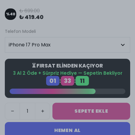
₺ 699.00
%
40
₺ 419.40
Telefon Modeli
⏳ FIRSAT ELİNDEN KAÇIYOR
3 Al 2 Öde + Sürpriz Hediye — Sepetin Bekliyor
01
33
11
:
:
SEPETE EKLE
HEMEN AL