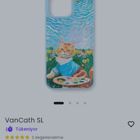
VanCath SL
Tükeniyor
2 değerlendirme