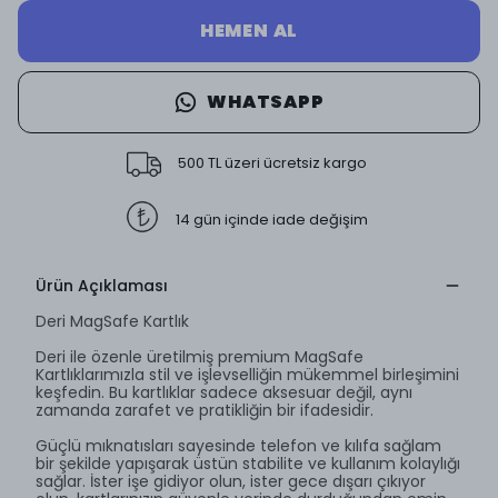
HEMEN AL
WHATSAPP
500 TL üzeri ücretsiz kargo
14 gün içinde iade değişim
Ürün Açıklaması
Deri MagSafe Kartlık
Deri ile özenle üretilmiş premium MagSafe
Kartlıklarımızla stil ve işlevselliğin mükemmel birleşimini
keşfedin. Bu kartlıklar sadece aksesuar değil, aynı
zamanda zarafet ve pratikliğin bir ifadesidir.
Güçlü mıknatısları sayesinde telefon ve kılıfa sağlam
bir şekilde yapışarak üstün stabilite ve kullanım kolaylığı
sağlar. İster işe gidiyor olun, ister gece dışarı çıkıyor