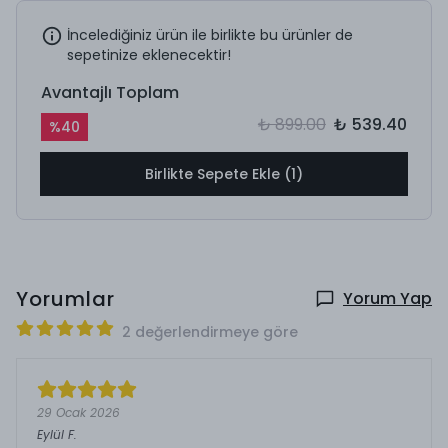
İncelediğiniz ürün ile birlikte bu ürünler de
sepetinize eklenecektir!
Avantajlı Toplam
₺ 899.00
₺ 539.40
%
40
Birlikte Sepete Ekle (1)
Yorumlar
Yorum Yap
2 değerlendirmeye göre
29 Ocak 2026
Eylül
F.