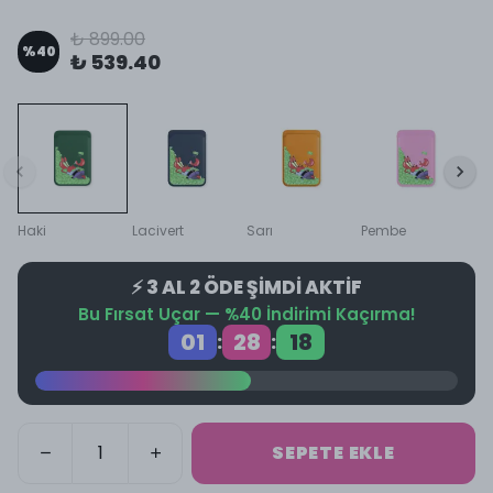
₺ 899.00
%
40
₺ 539.40
Haki
Lacivert
Sarı
Pembe
⚡ 3 AL 2 ÖDE ŞİMDİ AKTİF
Bu Fırsat Uçar — %40 İndirimi Kaçırma!
01
28
18
:
:
SEPETE EKLE