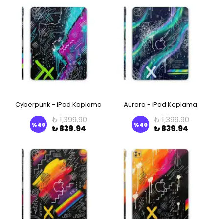
Cyberpunk - iPad Kaplama
Aurora - iPad Kaplama
₺ 1,399.90
₺ 1,399.90
%
40
%
40
₺ 839.94
₺ 839.94