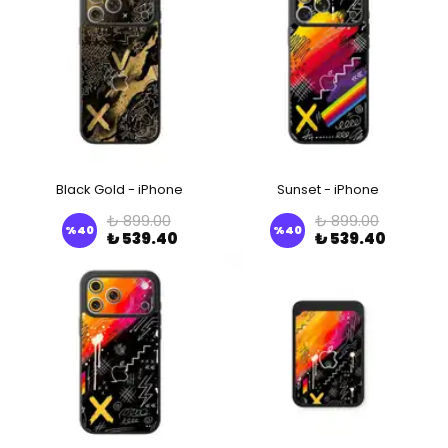
Black Gold - iPhone
Sunset - iPhone
₺ 899.00
₺ 899.00
%
40
%
40
₺ 539.40
₺ 539.40