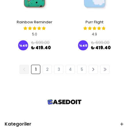
Rainbow Reminder
Purr Flight
5.0
4.9
₺ 699.00
₺ 699.00
%
40
%
40
₺ 419.40
₺ 419.40
1
2
3
4
5
Kategoriler