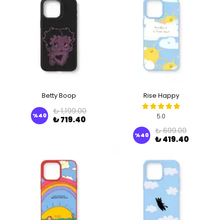
Betty Boop
Rise Happy
₺ 1,199.00
%
40
5.0
₺ 719.40
₺ 699.00
%
40
₺ 419.40