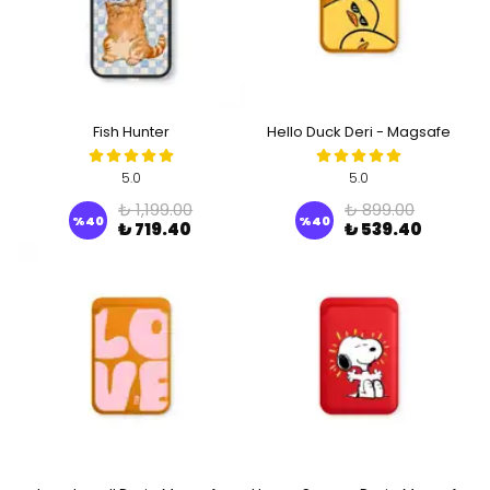
Fish Hunter
Hello Duck Deri - Magsafe
Kartlık
5.0
5.0
₺ 1,199.00
₺ 899.00
%
40
%
40
₺ 719.40
₺ 539.40