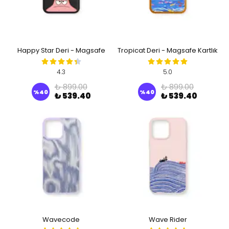
Happy Star Deri - Magsafe
Tropicat Deri - Magsafe Kartlık
Kartlık
4.3
5.0
₺ 899.00
₺ 899.00
%
40
%
40
₺ 539.40
₺ 539.40
Wavecode
Wave Rider