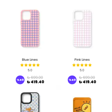
Blue Lines
Pink Lines
5.0
5.0
₺ 699.00
₺ 699.00
%
40
%
40
₺ 419.40
₺ 419.40