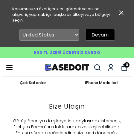
Konumunuza özel içerikleri görmek ve online
alışveriş yapmak için başka bir ülkeyi veya bölgeyi
seçin.
Devam
500 TL ÜZERI ÜCRETSIZ KARGO
0
Çok Satanlar
iPhone Modelleri
Bize Ulaşın
​Görüş, öneri ya da şikayetiniz paylaşmak isterseniz,
"İletişim Formu"nu doldurarak bize ulaştırabilirsiniz.
En kısa sürede değerlendirip size geri döneceğiz.