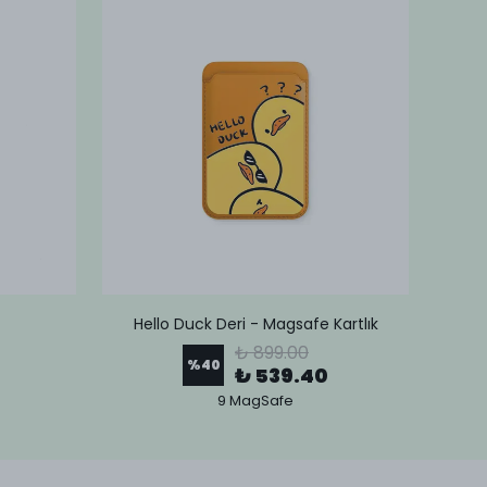
Hello Duck Deri - Magsafe Kartlık
Lov
₺ 899.00
%
40
₺ 539.40
9 MagSafe