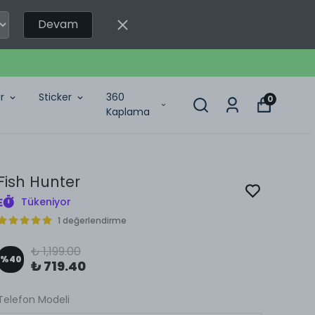
Devam
r
Sticker
360
0
Kaplama
Fish Hunter
Tükeniyor
1 değerlendirme
₺ 1,199.00
%
40
₺ 719.40
Telefon Modeli