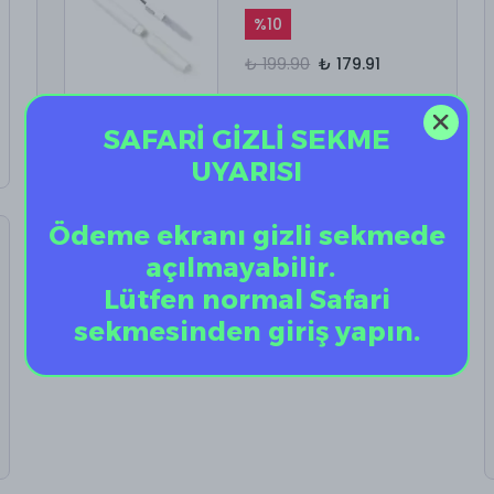
%
10
₺ 199.90
₺ 179.91
SAFARİ GİZLİ SEKME
UYARISI
Ödeme ekranı gizli sekmede
açılmayabilir.
Lütfen normal Safari
sekmesinden giriş yapın.