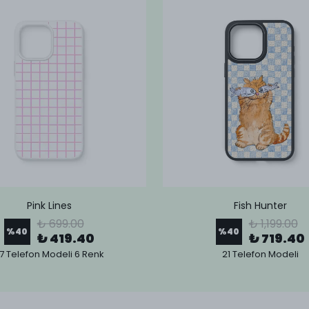
Pink Lines
Fish Hunter
₺ 699.00
₺ 1,199.00
%
40
%
40
₺ 419.40
₺ 719.40
7 Telefon Modeli 6 Renk
21 Telefon Modeli