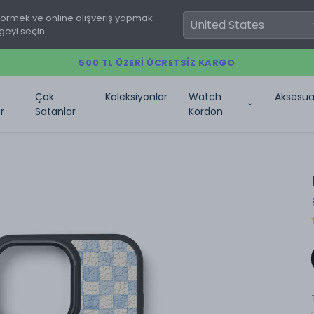
görmek ve online alışveriş yapmak
geyi seçin.
500 TL ÜZERI ÜCRETSIZ KARGO
Çok
Koleksiyonlar
Watch
Aksesua
r
Satanlar
Kordon