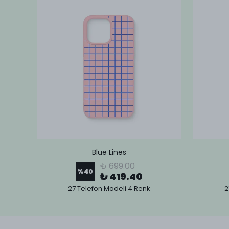
Blue Lines
₺ 699.00
%
40
₺ 419.40
27 Telefon Modeli 4 Renk
2