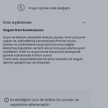
14 gün içinde iade değişim
Ürün Açıklaması
Vegan Deri Koleksiyonu
Suya ve lekeye dayanıklı dokulu yüzeyi, ince çerçeve
yapısı ve yükseltilmiş kenarlarıyla iPhone’unuzu
darbe ve çizilmelere karşı tam koruma sağlar.
Metal tuş kapakları ve tüm ekran koruyucularla uyum
özellikleri, hafif ve ergonomik tasarımla birleşerek
günlük kullanımda konfor sunar.
Canlı renk seçenekleriyle tarzınızı yansıtın ve vegan
derinin şıklığını her an hissedin.
İncelediğiniz ürün ile birlikte bu ürünler de
sepetinize eklenecektir!