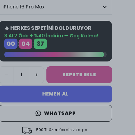
🔥 HERKES SEPETİNİ DOLDURUYOR
3 Al 2 Öde + %40 İndirim — Geç Kalma!
00
04
37
:
:
SEPETE EKLE
HEMEN AL
WHATSAPP
500 TL üzeri ücretsiz kargo