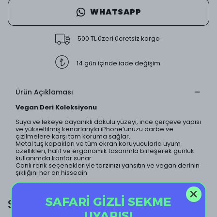
WHATSAPP
500 TL üzeri ücretsiz kargo
14 gün içinde iade değişim
Ürün Açıklaması
Vegan Deri Koleksiyonu
Suya ve lekeye dayanıklı dokulu yüzeyi, ince çerçeve yapısı
ve yükseltilmiş kenarlarıyla iPhone’unuzu darbe ve
çizilmelere karşı tam koruma sağlar.
Metal tuş kapakları ve tüm ekran koruyucularla uyum
özellikleri, hafif ve ergonomik tasarımla birleşerek günlük
kullanımda konfor sunar.
Canlı renk seçenekleriyle tarzınızı yansıtın ve vegan derinin
şıklığını her an hissedin.
SAFARİ GİZLİ SEKME
SİZE ÖZEL EKSTRA İNDİRİM!
UYARISI