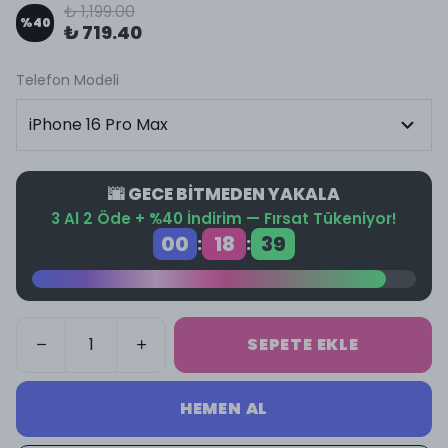
₺ 1,199.00
%
40
₺ 719.40
Telefon Modeli
🌆 GECE BİTMEDEN YAKALA
3 Al 2 Öde + %40 İndirim — Fırsat Tükeniyor!
00
18
39
:
:
SEPETE EKLE
HEMEN AL