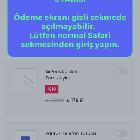
Ödeme ekranı gizli sekmede
Betty Boop
açılmayabilir.
%
40
Lütfen normal Safari
₺ 1,199.00
₺ 719.40
sekmesinden giriş yapın.
AirPods Kulaklık
Temizleyici
%
10
₺ 199.90
₺ 179.91
Vantuz Telefon Tutucu