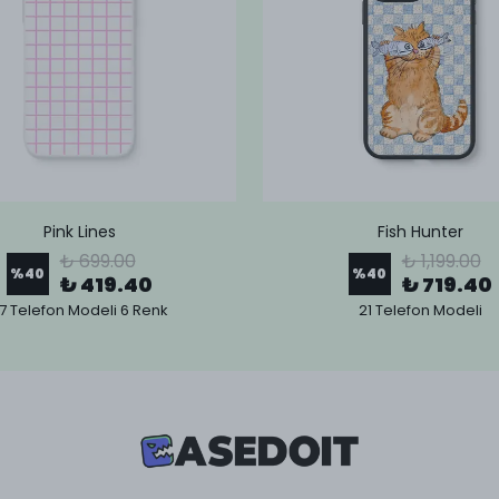
Pink Lines
Fish Hunter
₺ 699.00
₺ 1,199.00
%
40
%
40
₺ 419.40
₺ 719.40
7 Telefon Modeli 6 Renk
21 Telefon Modeli