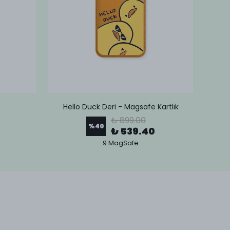
Hello Duck Deri - Magsafe Kartlık
Lov
₺ 899.00
%
40
₺ 539.40
9 MagSafe