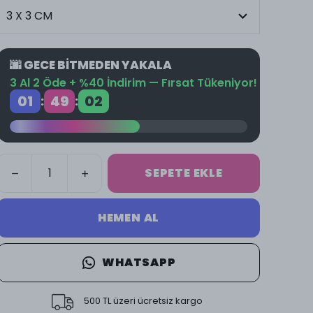
🌆 GECE BİTMEDEN YAKALA
3 Al 2 Öde + %40 İndirim — Fırsat Tükeniyor!
01
49
02
:
:
SEPETE EKLE
HEMEN AL
WHATSAPP
500 TL üzeri ücretsiz kargo