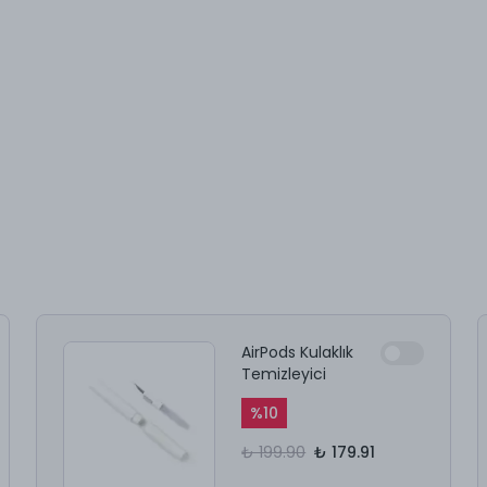
AirPods Kulaklık
Temizleyici
%
10
₺ 199.90
₺ 179.91