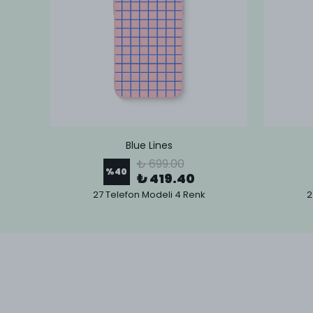
Blue Lines
₺ 699.00
%
40
₺ 419.40
27 Telefon Modeli 4 Renk
2