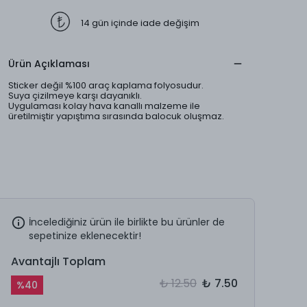
14 gün içinde iade değişim
Ürün Açıklaması
Sticker değil %100 araç kaplama folyosudur.
Suya çizilmeye karşı dayanıklı.
Uygulaması kolay hava kanallı malzeme ile
üretilmiştir yapıştıma sırasında balocuk oluşmaz.
İncelediğiniz ürün ile birlikte bu ürünler de
sepetinize eklenecektir!
Avantajlı Toplam
₺ 12.50
₺ 7.50
%
40