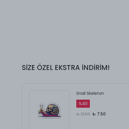
SİZE ÖZEL EKSTRA İNDİRİM!
Snail Skeleton
%
40
₺ 12.50
₺ 7.50