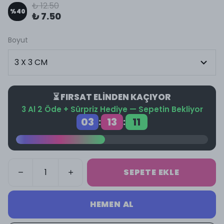
₺ 12.50
%
40
₺ 7.50
Boyut
⏳ FIRSAT ELİNDEN KAÇIYOR
3 Al 2 Öde + Sürpriz Hediye — Sepetin Bekliyor
03
13
10
:
:
SEPETE EKLE
HEMEN AL