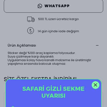
WHATSAPP
500 TL üzeri ücretsiz kargo
14 gün içinde iade değişim
Ürün Açıklaması
Sticker değil %100 araç kaplama folyosudur.
Suya çizilmeye karşı dayanıklı.
Uygulaması kolay hava kanallı malzeme ile üretilmiştir
yapıştıma sırasında balocuk oluşmaz.
SİZE ÖZEL EKSTRA İNDİRİM!
SAFARİ GİZLİ SEKME
UYARISI
Smoking Kills