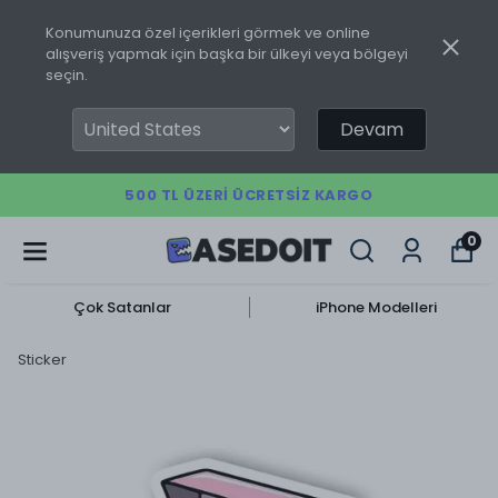
Konumunuza özel içerikleri görmek ve online
alışveriş yapmak için başka bir ülkeyi veya bölgeyi
seçin.
Devam
500 TL ÜZERI ÜCRETSIZ KARGO
0
Çok Satanlar
iPhone Modelleri
Sticker