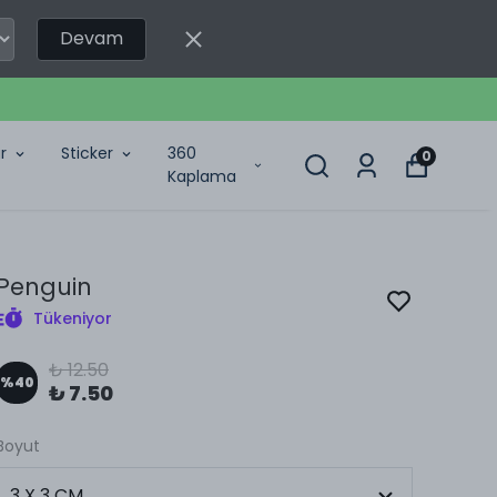
Devam
r
Sticker
360
0
Kaplama
Penguin
Tükeniyor
₺ 12.50
%
40
₺ 7.50
Boyut