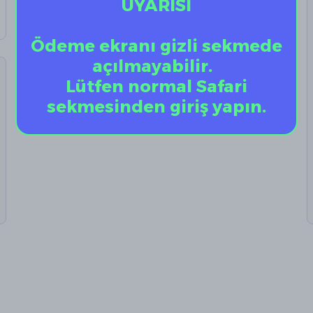
UYARISI
Ödeme ekranı gizli sekmede
açılmayabilir.
Lütfen normal Safari
sekmesinden giriş yapın.