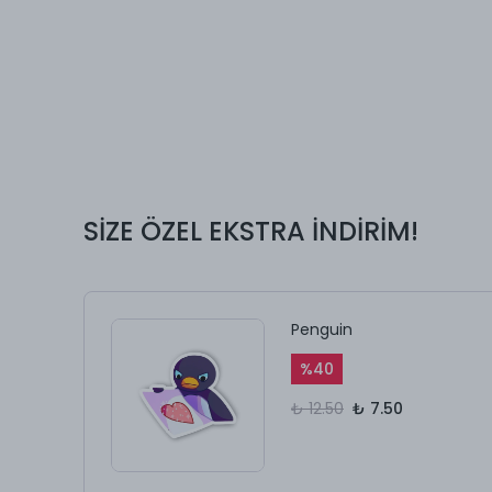
SİZE ÖZEL EKSTRA İNDİRİM!
Penguin
%
40
₺ 12.50
₺ 7.50