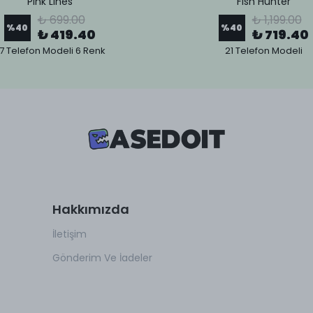
Pink Lines
Fish Hunter
₺ 699.00
₺ 1,199.00
%
40
%
40
₺ 419.40
₺ 719.40
7 Telefon Modeli 6 Renk
21 Telefon Modeli
Hakkımızda
İletişim
Gönderim Ve İadeler