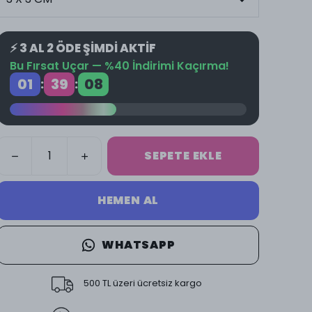
⚡ 3 AL 2 ÖDE ŞİMDİ AKTİF
Bu Fırsat Uçar — %40 İndirimi Kaçırma!
01
39
08
:
:
SEPETE EKLE
HEMEN AL
WHATSAPP
500 TL üzeri ücretsiz kargo