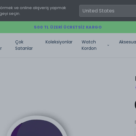
görmek ve online alışveriş yapmak
geyi seçin.
500 TL ÜZERI ÜCRETSIZ KARGO
Çok
Koleksiyonlar
Watch
Aksesua
r
Satanlar
Kordon