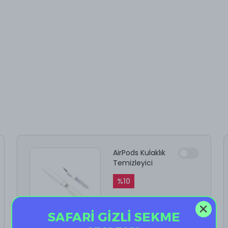
AirPods Kulaklık
Temizleyici
%
10
₺ 199.90
₺ 179.91
SAFARİ GİZLİ SEKME