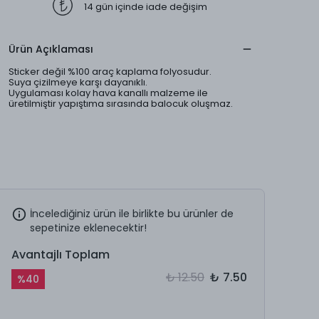
14 gün içinde iade değişim
Ürün Açıklaması
Sticker değil %100 araç kaplama folyosudur.
Suya çizilmeye karşı dayanıklı.
Uygulaması kolay hava kanallı malzeme ile
üretilmiştir yapıştıma sırasında balocuk oluşmaz.
İncelediğiniz ürün ile birlikte bu ürünler de
sepetinize eklenecektir!
Avantajlı Toplam
₺ 12.50
₺ 7.50
%
40