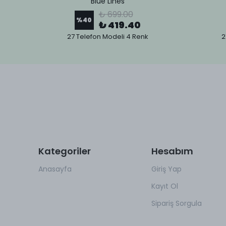
Blue Lines
₺ 699.00
%
40
₺ 419.40
27 Telefon Modeli 4 Renk
2
Kategoriler
Hesabım
Anasayfa
Giriş Yap
Kayıt Ol
Sipariş Sorgula