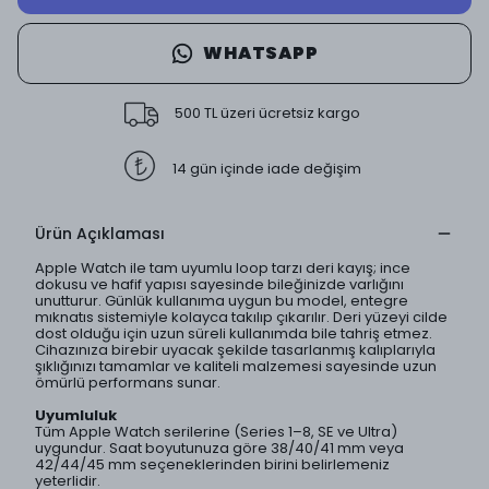
WHATSAPP
500 TL üzeri ücretsiz kargo
14 gün içinde iade değişim
Ürün Açıklaması
Apple Watch ile tam uyumlu loop tarzı deri kayış; ince
dokusu ve hafif yapısı sayesinde bileğinizde varlığını
unutturur. Günlük kullanıma uygun bu model, entegre
mıknatıs sistemiyle kolayca takılıp çıkarılır. Deri yüzeyi cilde
dost olduğu için uzun süreli kullanımda bile tahriş etmez.
Cihazınıza birebir uyacak şekilde tasarlanmış kalıplarıyla
şıklığınızı tamamlar ve kaliteli malzemesi sayesinde uzun
ömürlü performans sunar.
Uyumluluk
Tüm Apple Watch serilerine (Series 1–8, SE ve Ultra)
uygundur. Saat boyutunuza göre 38/40/41 mm veya
42/44/45 mm seçeneklerinden birini belirlemeniz
yeterlidir.