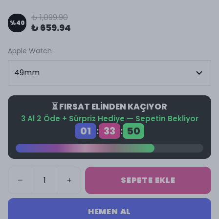
₺ 1,099.90
%
40
₺ 659.94
Apple Watch
⏳ FIRSAT ELİNDEN KAÇIYOR
3 Al 2 Öde + Sürpriz Hediye — Sepetin Bekliyor
01
33
50
:
:
SEPETE EKLE
HEMEN AL