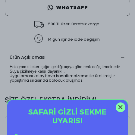
WHATSAPP
500 TL üzeri ücretsiz kargo
14 gün içinde iade değişim
Ürün Açıklaması
Hologram sticker ışığın geldiği açıya göre renk değiştirmektedir.
Suya çizilmeye karşı dayanıklı.
Uygulaması kolay hava kanallı malzeme ile üretilmiştir
yapıştıma sırasında balocuk oluşmaz.
SİZE ÖZEL EKSTRA İNDİRİM!
SAFARİ GİZLİ SEKME
UYARISI
H Lovers II