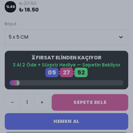
₺ 27.50
%
40
₺ 16.50
Boyut
⏳ FIRSAT ELİNDEN KAÇIYOR
3 Al 2 Öde + Sürpriz Hediye — Sepetin Bekliyor
05
27
52
:
:
SEPETE EKLE
HEMEN AL