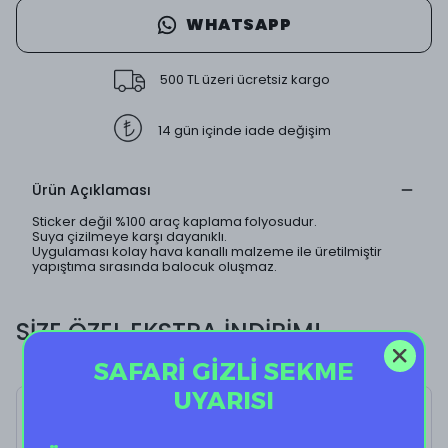
WHATSAPP
500 TL üzeri ücretsiz kargo
14 gün içinde iade değişim
Ürün Açıklaması
Sticker değil %100 araç kaplama folyosudur.
Suya çizilmeye karşı dayanıklı.
Uygulaması kolay hava kanallı malzeme ile üretilmiştir
yapıştıma sırasında balocuk oluşmaz.
SİZE ÖZEL EKSTRA İNDİRİM!
SAFARİ GİZLİ SEKME
UYARISI
Party Guy