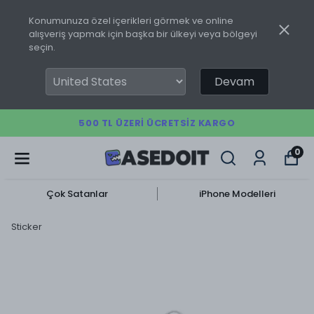
Konumunuza özel içerikleri görmek ve online
alışveriş yapmak için başka bir ülkeyi veya bölgeyi
seçin.
Devam
500 TL ÜZERI ÜCRETSIZ KARGO
0
Çok Satanlar
iPhone Modelleri
Sticker