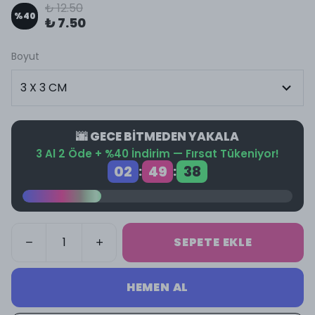
₺ 12.50
%
40
₺ 7.50
Boyut
🌆 GECE BİTMEDEN YAKALA
3 Al 2 Öde + %40 İndirim — Fırsat Tükeniyor!
02
49
38
:
:
SEPETE EKLE
HEMEN AL