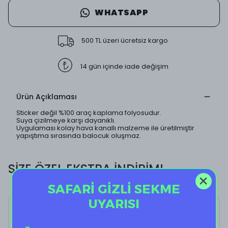
WHATSAPP
500 TL üzeri ücretsiz kargo
14 gün içinde iade değişim
Ürün Açıklaması
Sticker değil %100 araç kaplama folyosudur.
Suya çizilmeye karşı dayanıklı.
Uygulaması kolay hava kanallı malzeme ile üretilmiştir
yapıştıma sırasında balocuk oluşmaz.
SİZE ÖZEL EKSTRA İNDİRİM!
SAFARİ GİZLİ SEKME
UYARISI
Penguin