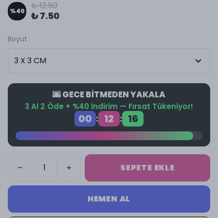
₺ 12.50
%
40
₺ 7.50
Boyut
🌆 GECE BİTMEDEN YAKALA
3 Al 2 Öde + %40 İndirim — Fırsat Tükeniyor!
00
12
16
:
:
SEPETE EKLE
HEMEN AL