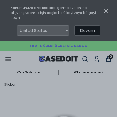
Konumunuza özel içerikleri görmek ve online
alışveriş yapmak için başka bir ülkeyi veya bölgeyi
seçin.
Devam
500 TL ÜZERI ÜCRETSIZ KARGO
0
Çok Satanlar
iPhone Modelleri
Sticker