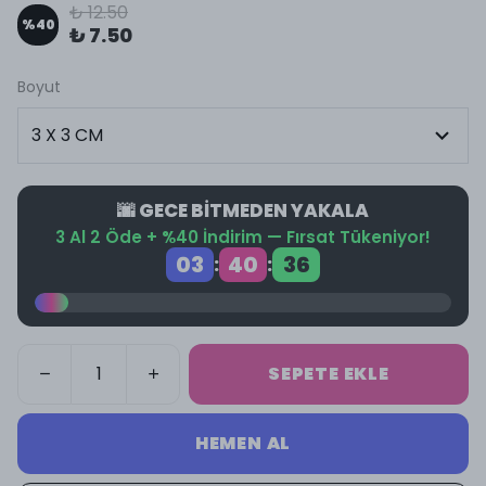
₺ 12.50
%
40
₺ 7.50
Boyut
🌆 GECE BİTMEDEN YAKALA
3 Al 2 Öde + %40 İndirim — Fırsat Tükeniyor!
03
40
36
:
:
SEPETE EKLE
HEMEN AL