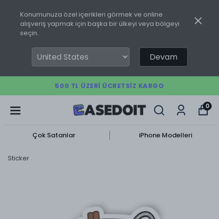
Konumunuza özel içerikleri görmek ve online
alışveriş yapmak için başka bir ülkeyi veya bölgeyi
seçin.
Devam
500 TL ÜZERI ÜCRETSIZ KARGO
0
Çok Satanlar
iPhone Modelleri
Sticker