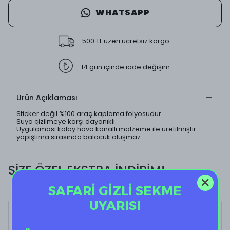
WHATSAPP
500 TL üzeri ücretsiz kargo
14 gün içinde iade değişim
Ürün Açıklaması
Sticker değil %100 araç kaplama folyosudur.
Suya çizilmeye karşı dayanıklı.
Uygulaması kolay hava kanallı malzeme ile üretilmiştir
yapıştıma sırasında balocuk oluşmaz.
SİZE ÖZEL EKSTRA İNDİRİM!
SAFARİ GİZLİ SEKME
UYARISI
Lemonade II