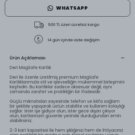
WHATSAPP
500 TL üzeri ücretsiz kargo
14 gün içinde iade değişim
Ürün Açıklaması
Deri MagSafe Kartlık
Deri ile özenle üretilmiş premium MagSafe
Kartlıklarımızla stil ve işlevselliğin mükemmel birleşimini
keşfedin. Bu kartlıklar sadece aksesuar değil, aynı
zamanda zarafet ve pratikliğin bir ifadesidir.
Güçlü mıknatısları sayesinde telefon ve kılıfa sağlam
bir şekilde yapışarak üstün stabilite ve kullanım kolaylığı
sağlar. İster işe gidiyor olun, ister gece dışarı çıkıyor
olun, kartlarınızın güvenle yerinde durduğundan emin
olabilirsiniz.
2-3 kart kapasitesi ile hem şıklığınızı hem de ihtiyacınız
olan pratikliği bir arada sunar. Kişisel zevkinize uygun