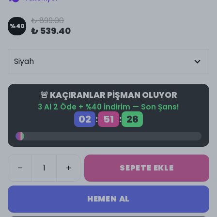
₺ 899.00
%
40
₺ 539.40
🚨 KAÇIRANLAR PİŞMAN OLUYOR
3 Al 2 Öde + %40 İndirim — Son Şans!
02
51
25
:
:
SEPETE EKLE
HEMEN AL