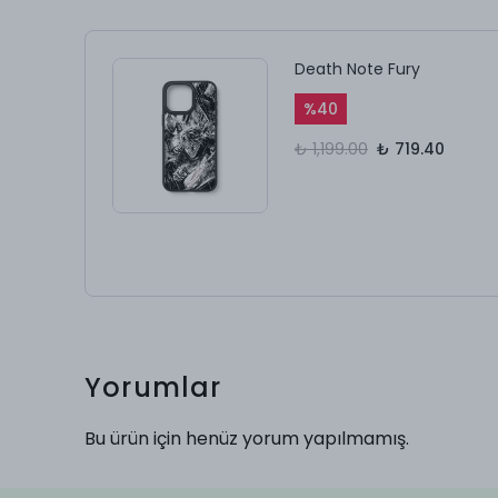
Death Note Fury
%
40
₺ 1,199.00
₺ 719.40
Yorumlar
Bu ürün için henüz yorum yapılmamış.