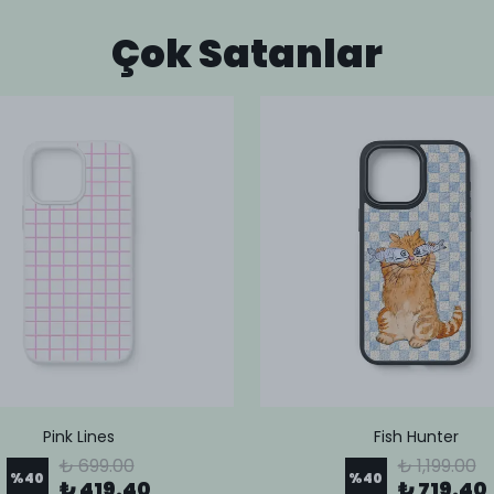
Çok Satanlar
Pink Lines
Fish Hunter
₺ 699.00
₺ 1,199.00
%
40
%
40
₺ 419.40
₺ 719.40