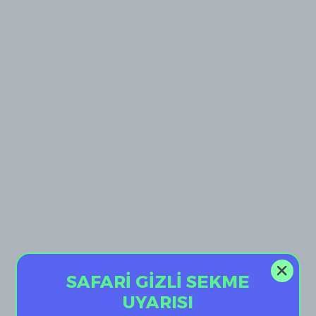
SAFARİ GİZLİ SEKME
UYARISI