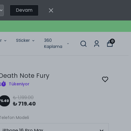
Devam
r
Sticker
360
0
Kaplama
Death Note Fury
Tükeniyor
₺ 1,199.00
%
40
₺ 719.40
Telefon Modeli