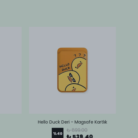
Hello Duck Deri - Magsafe Kartlık
Lov
₺ 899.00
%
40
₺ 539.40