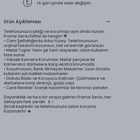
14 gün içinde iade değişim
Ürün Açıklaması
Telefonunuza şıklığı ve korumayı aynı anda sunan
Frame Serisi Kılıflar ile tanışın! 🌟
• Cam Şeffaflığında Arka Yüzey: Telefonunuzun
orijinal tasarımı korunsun, net ve berrak görünsün.
• Metal Tuşlar: Hem şık hem dayanıklı, üstün kullanım
hissi sunar.
• Yüksek Kamera Koruması: Metal çerçeve ile
kameranız darbelere karşı ekstra korumada.
• Soyulmayan, Renk Atmayan Malzeme: Uzun ömürlü
kullanım için kaliteli malzemeler.
• Dokulu Baskı ve Koruyucu Katman: Çizilmelere ve
darbelere karşı dirençli, güçlü yapı.
• Canlı Renkler: Enerjik tasarımlar ile tarzınızı yansıtın.
Dayanıklılık ve tarzı bir araya getiren Frame Serisi, her
detayıyla fark yaratır. 📱✨
Şimdi keşfedin ve telefonunuza üstün koruma
kazandırın! 🔥