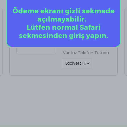
Ödeme ekranı gizli sekmede
Vantuz Telefon
açılmayabilir.
Tutucu
Lütfen normal Safari
%
60
sekmesinden giriş yapın.
₺ 198.00
₺ 79.20
Vantuz Telefon Tutucu