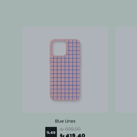
Blue Lines
₺ 699.00
%
40
₺ 419.40