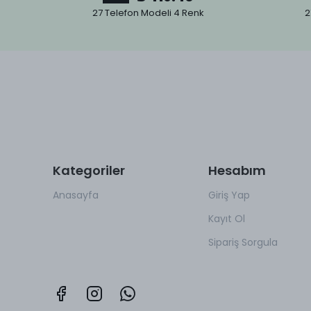
27 Telefon Modeli 4 Renk
2
Kategoriler
Hesabım
Anasayfa
Giriş Yap
Kayıt Ol
Sipariş Sorgula