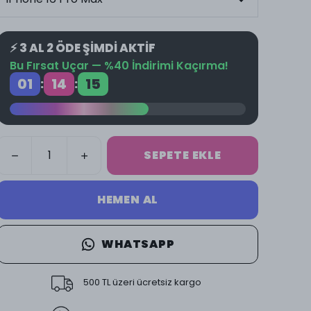
⚡ 3 AL 2 ÖDE ŞİMDİ AKTİF
Bu Fırsat Uçar — %40 İndirimi Kaçırma!
01
14
14
:
:
SEPETE EKLE
HEMEN AL
WHATSAPP
500 TL üzeri ücretsiz kargo