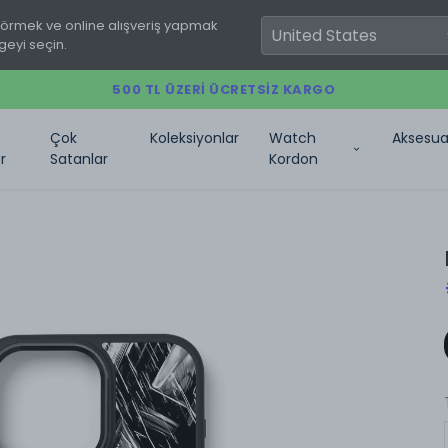
görmek ve online alışveriş yapmak
geyi seçin.
500 TL ÜZERI ÜCRETSIZ KARGO
Çok
Koleksiyonlar
Watch
Aksesua
r
Satanlar
Kordon