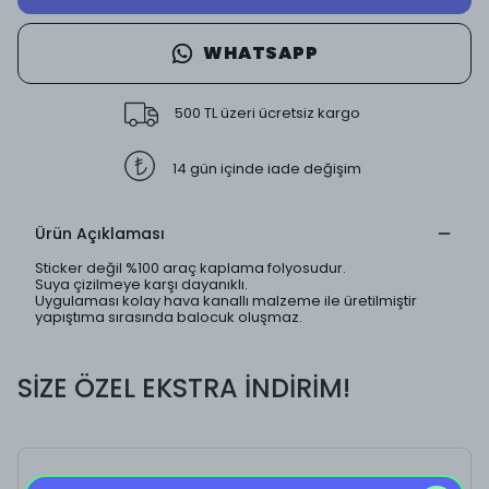
WHATSAPP
500 TL üzeri ücretsiz kargo
14 gün içinde iade değişim
Ürün Açıklaması
Sticker değil %100 araç kaplama folyosudur.
Suya çizilmeye karşı dayanıklı.
Uygulaması kolay hava kanallı malzeme ile üretilmiştir
yapıştıma sırasında balocuk oluşmaz.
SİZE ÖZEL EKSTRA İNDİRİM!
Mandalorians