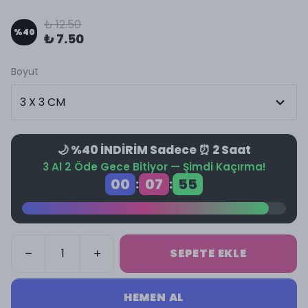
₺ 12.50
%
40
₺ 7.50
Boyut
🌙 %40 İNDİRİM Sadece ⏰ 2 Saat
3 Al 2 Öde Gece Bitiyor — Şimdi Kaçırma!
00
07
55
:
:
SEPETE EKLE
HEMEN AL