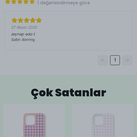
1 değerlendirmeye göre
27 Nisan 2025
zeynep eda
t.
Satın Alınmış
1
Çok Satanlar