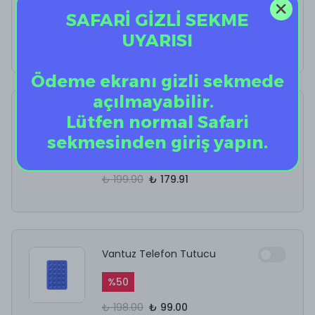
SAFARİ GİZLİ SEKME
%
40
UYARISI
₺ 12.50
₺ 7.50
Ödeme ekranı gizli sekmede
açılmayabilir.
AirPods Kulaklık
Lütfen normal Safari
Temizleyici
sekmesinden giriş yapın.
%
10
₺ 199.90
₺ 179.91
Vantuz Telefon Tutucu
%
50
₺ 198.00
₺ 99.00