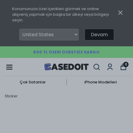
Konumunuza özel içerikleri görmek ve online
alışveriş yapmak için başka bir ülkeyi veya bölgeyi
seçin.
Devam
500 TL ÜZERI ÜCRETSIZ KARGO
0
Çok Satanlar
iPhone Modelleri
Sticker