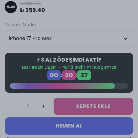
₺ 599.00
%
40
₺ 359.40
Telefon Modeli
⚡ 3 AL 2 ÖDE ŞİMDİ AKTİF
Bu Fırsat Uçar — %40 İndirimi Kaçırma!
00
20
26
:
:
SEPETE EKLE
HEMEN AL