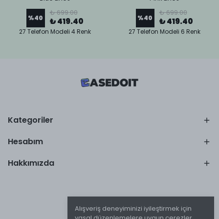
₺ 699.00
₺ 699.00
%
40
%
40
₺ 419.40
₺ 419.40
27 Telefon Modeli 4 Renk
27 Telefon Modeli 6 Renk
Kategoriler
Hesabım
Hakkımızda
Alışveriş deneyiminizi iyileştirmek için
yasal düzenlemelere uygun çerezler