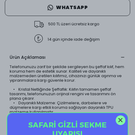
WHATSAPP
500 TL üzeri ücretsiz kargo
14 gün içinde iade değişim
Ürün Açıklaması
Telefonunuzu zarif bir şekilde sergileyen bu şeffaf kılıf, hem
koruma hem de estetik sunar. Kaliteli ve dayanıklı
malzemeden üretilen kılıfımız, cihazınızı günlük aşınma ve
yıpranmalara karşı güvenle korur.
• Kristal Netliğinde Şeffaflık: Kılıfın tamamen şeffaf
tasarımı, telefonunuzun orijinal rengini ve tasarımını ön
plana çıkarır.
• Dayanıklı Malzeme: Çizilmelere, darbelere ve
düşmelere karşı etkili koruma sağlayan dayanıklı TPU
malzeme kullanılmıştır.
• İnce ve Hafif Tasarım: Telefonunuzun ince yapısını
koruyan hafif tasarımı sayesinde, kılıf neredeyse
SAFARİ GİZLİ SEKME
görünmezdir.
• Sararma Yapmaz: Özel kaplama teknolojisi sayesinde
UYARISI
kılıf uzun süre sararma yapmaz ve ilk günkü şeffaflığını