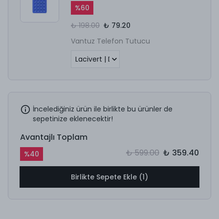
%
60
₺ 198.00
₺ 79.20
Vantuz Telefon Tutucu
İncelediğiniz ürün ile birlikte bu ürünler de
sepetinize eklenecektir!
Avantajlı Toplam
₺ 599.00
₺ 359.40
%
40
Birlikte Sepete Ekle (1)