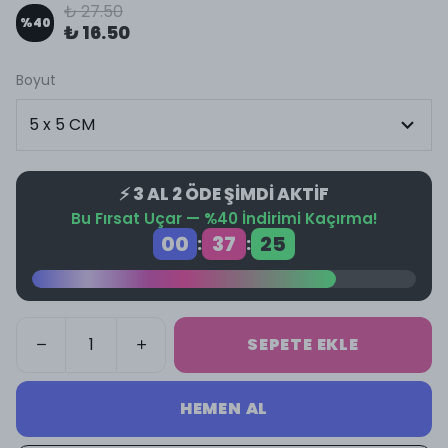
₺ 27.50
%
40
₺ 16.50
Boyut
⚡ 3 AL 2 ÖDE ŞİMDİ AKTİF
Bu Fırsat Uçar — %40 İndirimi Kaçırma!
00
37
25
:
:
SEPETE EKLE
HEMEN AL