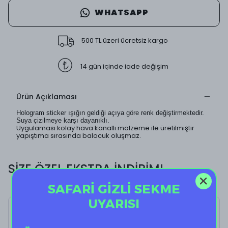
WHATSAPP
500 TL üzeri ücretsiz kargo
14 gün içinde iade değişim
Ürün Açıklaması
Hologram sticker ışığın geldiği açıya göre renk değiştirmektedir.
Suya çizilmeye karşı dayanıklı.
Uygulaması kolay hava kanallı malzeme ile üretilmiştir
yapıştıma sırasında balocuk oluşmaz.
SİZE ÖZEL EKSTRA İNDİRİM!
SAFARİ GİZLİ SEKME
UYARISI
Holo Space I