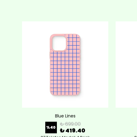
Blue Lines
₺ 699.00
%
40
₺ 419.40