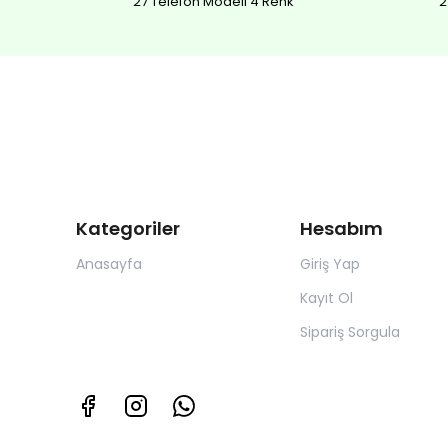
27 Telefon Modeli 4 Renk
2
Kategoriler
Hesabım
Anasayfa
Giriş Yap
Kayıt Ol
Sipariş Sorgula