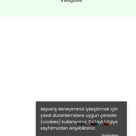
9 MagSafe
Alışveriş deneyiminizi iyileştirmek için
yasal düzenlemelere uygun çerezler
(cookies) kullanıyoruz. Detaylı bilgiye
sayfamızdan erişebilirsiniz.
Anladım