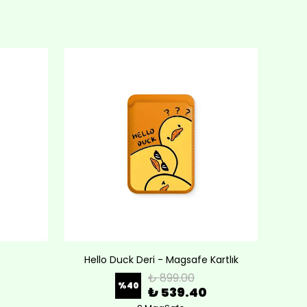
Hello Duck Deri - Magsafe Kartlık
Lov
₺ 899.00
%
40
₺ 539.40