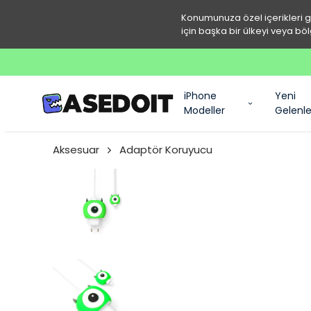
Konumunuza özel içerikleri 
için başka bir ülkeyi veya böl
iPhone
Yeni
Modeller
Gelenle
Aksesuar
Adaptör Koruyucu