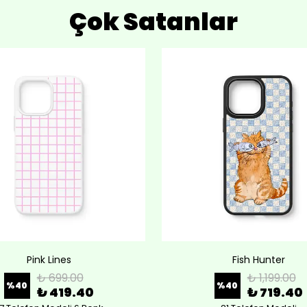
Çok Satanlar
Pink Lines
Fish Hunter
₺ 699.00
₺ 1,199.00
%
40
%
40
₺ 419.40
₺ 719.40