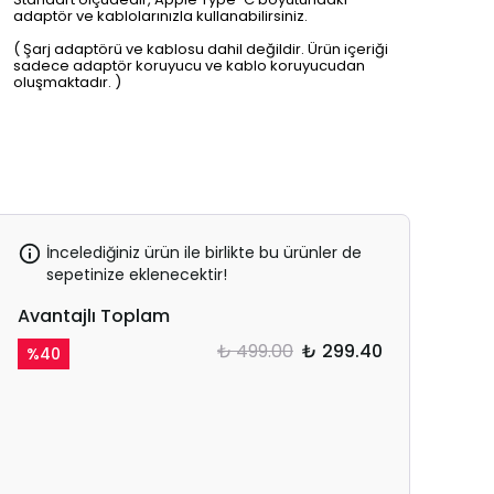
adaptör ve kablolarınızla kullanabilirsiniz.
( Şarj adaptörü ve kablosu dahil değildir. Ürün içeriği
sadece adaptör koruyucu ve kablo koruyucudan
oluşmaktadır. )
İncelediğiniz ürün ile birlikte bu ürünler de
sepetinize eklenecektir!
Avantajlı Toplam
₺ 499.00
₺ 299.40
%
40