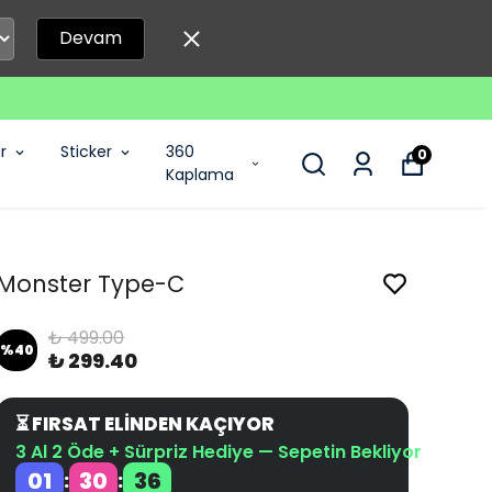
Devam
r
Sticker
360
0
Kaplama
Monster Type-C
₺ 499.00
%
40
₺ 299.40
⏳ FIRSAT ELİNDEN KAÇIYOR
3 Al 2 Öde + Sürpriz Hediye — Sepetin Bekliyor
01
30
36
:
: