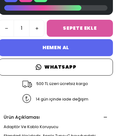
SEPETE EKLE
HEMEN AL
WHATSAPP
500 TL üzeri ücretsiz kargo
14 gün içinde iade değişim
Ürün Açıklaması
Adaptör Ve Kablo Koruyucu
Standart ölçüdedir, Apple Type-C boyutundaki