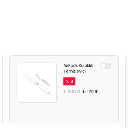
AirPods Kulaklık
Temizleyici
%
10
₺ 199.90
₺ 179.91
SAFARİ GİZLİ SEKME
UYARISI