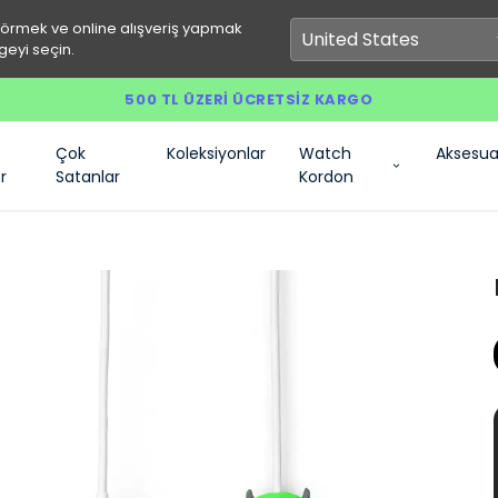
görmek ve online alışveriş yapmak
geyi seçin.
500 TL ÜZERI ÜCRETSIZ KARGO
Çok
Koleksiyonlar
Watch
Aksesua
r
Satanlar
Kordon