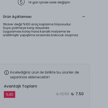
14 gün içinde iade değişim
Ürün Açıklaması
Sticker değil %100 araç kaplama folyosudur.
Suya çizilmeye karşı dayanıklı.
Uygulaması kolay hava kanallı malzeme ile
üretilmiştir yapıştıma sırasında balocuk oluşmaz.
İncelediğiniz ürün ile birlikte bu ürünler de
sepetinize eklenecektir!
Avantajlı Toplam
₺ 12.50
₺ 7.50
%
40