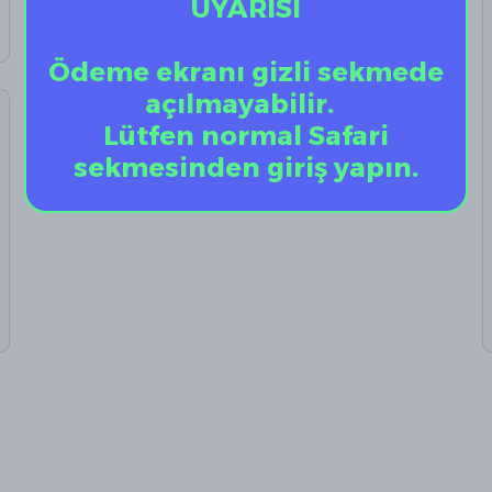
UYARISI
Ödeme ekranı gizli sekmede
açılmayabilir.
Lütfen normal Safari
sekmesinden giriş yapın.