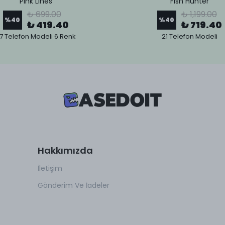
Pink Lines
Fish Hunter
₺ 699.00
₺ 1,199.00
%
40
%
40
₺ 419.40
₺ 719.40
7 Telefon Modeli 6 Renk
21 Telefon Modeli
Hakkımızda
İletişim
Gönderim Ve İadeler