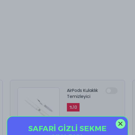
AirPods Kulaklık
Temizleyici
%
10
₺ 199.90
₺ 179.91
SAFARİ GİZLİ SEKME