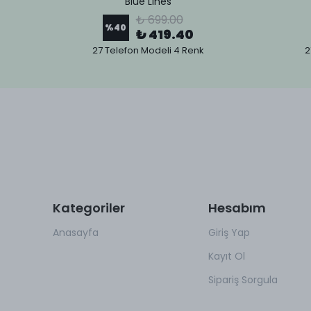
Blue Lines
₺ 699.00
%
40
₺ 419.40
27 Telefon Modeli 4 Renk
2
Kategoriler
Hesabım
Anasayfa
Giriş Yap
Kayıt Ol
Sipariş Sorgula