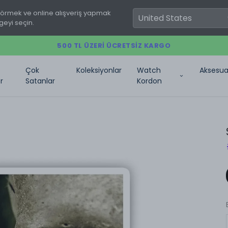
görmek ve online alışveriş yapmak
geyi seçin.
500 TL ÜZERI ÜCRETSIZ KARGO
Çok
Koleksiyonlar
Watch
Aksesua
r
Satanlar
Kordon