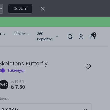
Devam
r
Sticker
360
0
Kaplama
Skeletons Butterfly
Tükeniyor
₺ 12.50
%
40
₺ 7.50
Boyut