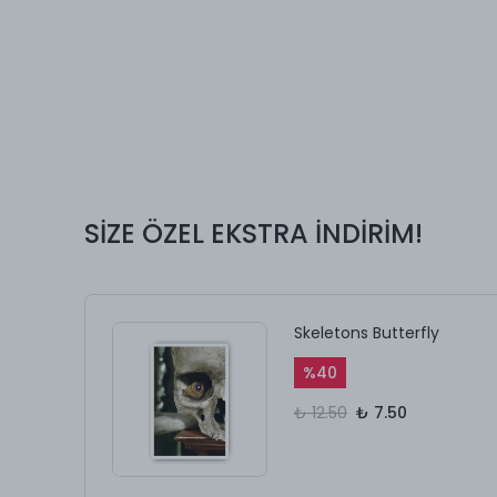
SİZE ÖZEL EKSTRA İNDİRİM!
Skeletons Butterfly
%
40
₺ 12.50
₺ 7.50