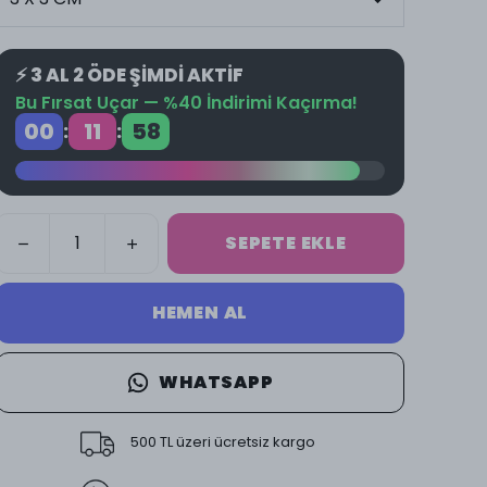
⚡ 3 AL 2 ÖDE ŞİMDİ AKTİF
Bu Fırsat Uçar — %40 İndirimi Kaçırma!
00
11
58
:
:
SEPETE EKLE
HEMEN AL
WHATSAPP
500 TL üzeri ücretsiz kargo