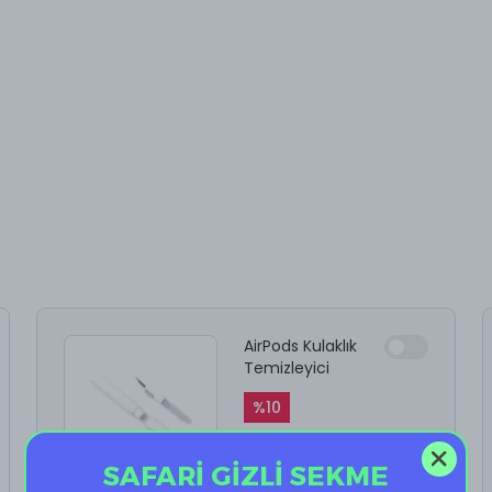
AirPods Kulaklık
Temizleyici
%
10
₺ 199.90
₺ 179.91
SAFARİ GİZLİ SEKME