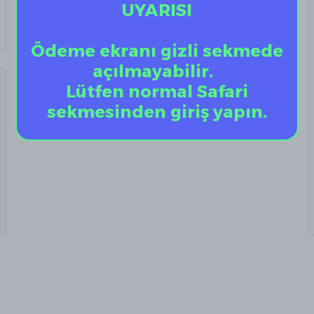
UYARISI
Ödeme ekranı gizli sekmede
açılmayabilir.
Lütfen normal Safari
sekmesinden giriş yapın.