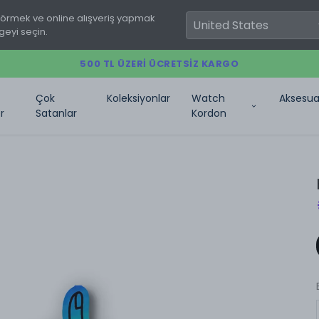
görmek ve online alışveriş yapmak
geyi seçin.
500 TL ÜZERI ÜCRETSIZ KARGO
Çok
Koleksiyonlar
Watch
Aksesua
r
Satanlar
Kordon