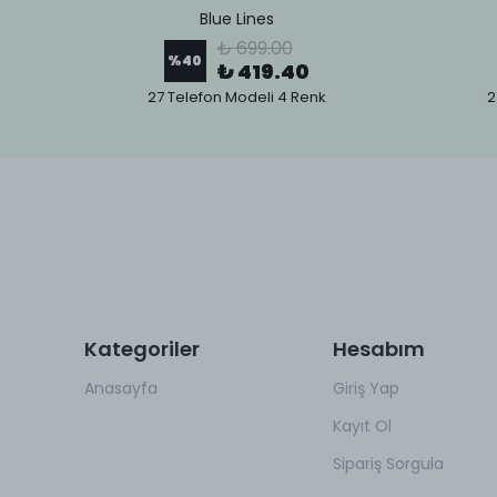
Blue Lines
₺ 699.00
%
40
₺ 419.40
27 Telefon Modeli 4 Renk
2
Kategoriler
Hesabım
Anasayfa
Giriş Yap
Kayıt Ol
Sipariş Sorgula