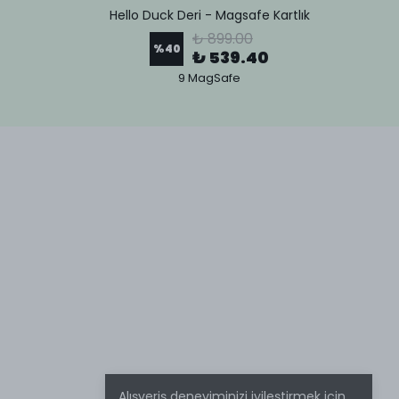
Hello Duck Deri - Magsafe Kartlık
Lov
₺ 899.00
%
40
₺ 539.40
9 MagSafe
Alışveriş deneyiminizi iyileştirmek için