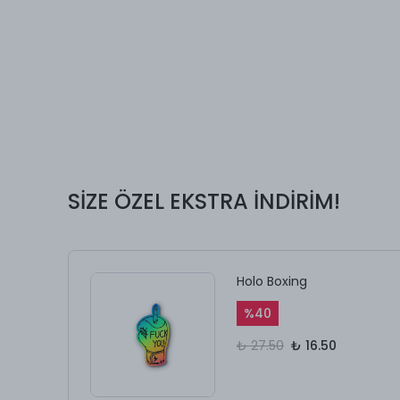
SİZE ÖZEL EKSTRA İNDİRİM!
Holo Boxing
%
40
₺ 27.50
₺ 16.50