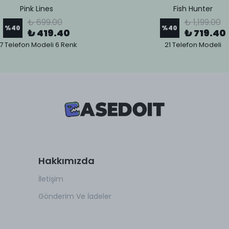
Pink Lines
Fish Hunter
₺ 699.00
₺ 1,199.00
%
40
%
40
₺ 419.40
₺ 719.40
7 Telefon Modeli 6 Renk
21 Telefon Modeli
Hakkımızda
İletişim
Gönderim Ve İadeler