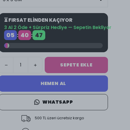
⏳ FIRSAT ELİNDEN KAÇIYOR
3 Al 2 Öde + Sürpriz Hediye — Sepetin Bekliyor
05
40
46
:
:
SEPETE EKLE
HEMEN AL
WHATSAPP
500 TL üzeri ücretsiz kargo