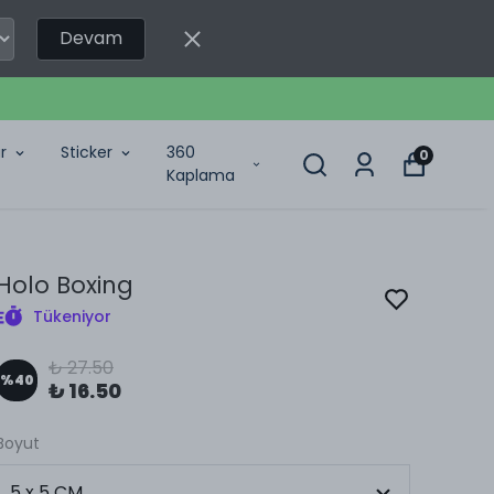
Devam
r
Sticker
360
0
Kaplama
Holo Boxing
Tükeniyor
₺ 27.50
%
40
₺ 16.50
Boyut