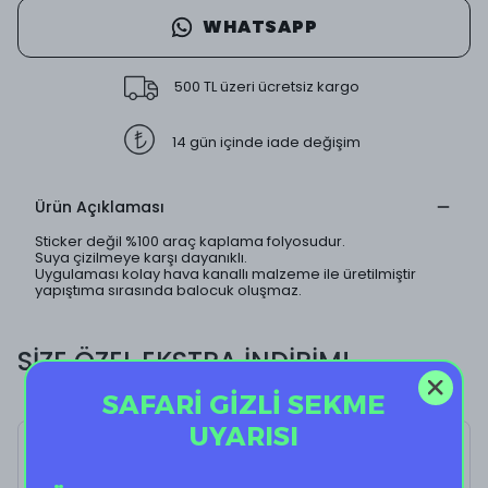
WHATSAPP
500 TL üzeri ücretsiz kargo
14 gün içinde iade değişim
Ürün Açıklaması
Sticker değil %100 araç kaplama folyosudur.
Suya çizilmeye karşı dayanıklı.
Uygulaması kolay hava kanallı malzeme ile üretilmiştir
yapıştıma sırasında balocuk oluşmaz.
SİZE ÖZEL EKSTRA İNDİRİM!
SAFARİ GİZLİ SEKME
UYARISI
Cat J