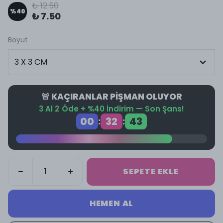
₺ 12.50
%
40
₺ 7.50
Boyut
🚨 KAÇIRANLAR PİŞMAN OLUYOR
3 Al 2 Öde + %40 İndirim — Son Şans!
00
32
42
:
:
SEPETE EKLE
HEMEN AL