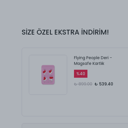
SİZE ÖZEL EKSTRA İNDİRİM!
Flying People Deri -
Magsafe Kartlık
%
40
₺ 899.00
₺ 539.40