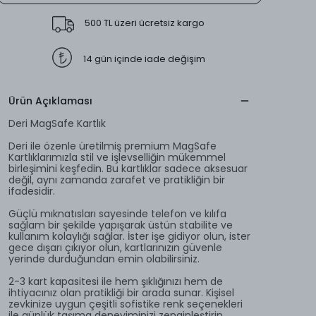
500 TL üzeri ücretsiz kargo
14 gün içinde iade değişim
Ürün Açıklaması
Deri MagSafe Kartlık
Deri ile özenle üretilmiş premium MagSafe
Kartlıklarımızla stil ve işlevselliğin mükemmel
birleşimini keşfedin. Bu kartlıklar sadece aksesuar
değil, aynı zamanda zarafet ve pratikliğin bir
ifadesidir.
Güçlü mıknatısları sayesinde telefon ve kılıfa
sağlam bir şekilde yapışarak üstün stabilite ve
kullanım kolaylığı sağlar. İster işe gidiyor olun, ister
gece dışarı çıkıyor olun, kartlarınızın güvenle
yerinde durduğundan emin olabilirsiniz.
2-3 kart kapasitesi ile hem şıklığınızı hem de
ihtiyacınız olan pratikliği bir arada sunar. Kişisel
zevkinize uygun çeşitli sofistike renk seçenekleri
ile günlük taşıma deneyiminizi zenginleştirin.