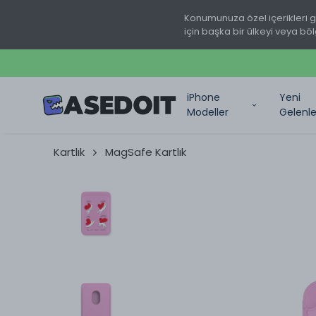
Konumunuza özel içerikleri 
için başka bir ülkeyi veya böl
iPhone
Yeni
Modeller
Gelenle
Kartlık
MagSafe Kartlık