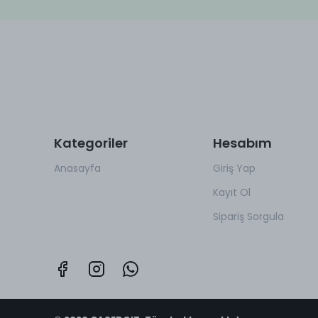
Kategoriler
Hesabım
Anasayfa
Giriş Yap
Kayıt Ol
Sipariş Sorgula