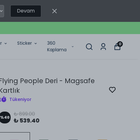
Devam
r
Sticker
360
0
Kaplama
Flying People Deri - Magsafe
Kartlık
Tükeniyor
₺ 899.00
%
40
₺ 539.40