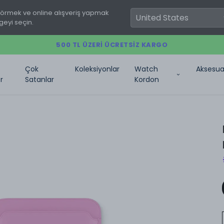
görmek ve online alışveriş yapmak
geyi seçin.
500 TL ÜZERI ÜCRETSIZ KARGO
Çok
Koleksiyonlar
Watch
Aksesua
r
Satanlar
Kordon