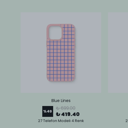
Blue Lines
₺ 699.00
%
40
₺ 419.40
27 Telefon Modeli 4 Renk
2