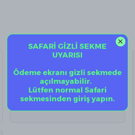
SAFARİ GİZLİ SEKME
UYARISI
AirPods Kulaklık
Temizleyici
Ödeme ekranı gizli sekmede
%
10
açılmayabilir.
Lütfen normal Safari
₺ 199.90
₺ 179.91
sekmesinden giriş yapın.