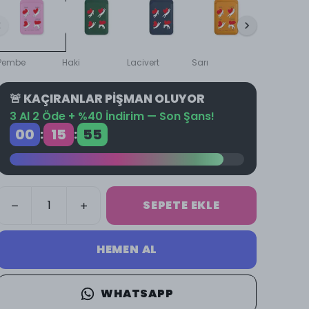
Pembe
Haki
Lacivert
Sarı
Taba
🚨 KAÇIRANLAR PİŞMAN OLUYOR
3 Al 2 Öde + %40 İndirim — Son Şans!
00
15
54
:
:
SEPETE EKLE
HEMEN AL
WHATSAPP