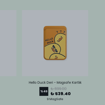
Hello Duck Deri - Magsafe Kartlık
Lov
₺ 899.00
%
40
₺ 539.40
9 MagSafe