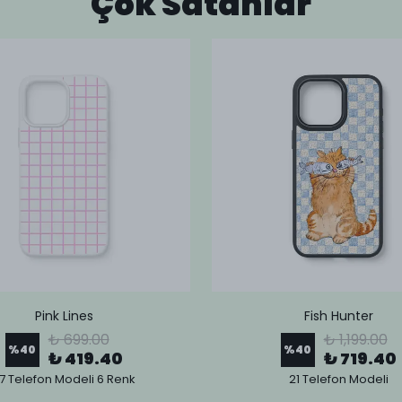
Çok Satanlar
Pink Lines
Fish Hunter
₺ 699.00
₺ 1,199.00
%
40
%
40
₺ 419.40
₺ 719.40
7 Telefon Modeli 6 Renk
21 Telefon Modeli