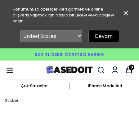
Konumunuza özel içerikleri görmek ve online
alışveriş yapmak için başka bir ülkeyi veya bölgeyi
seçin.
Devam
500 TL ÜZERI ÜCRETSIZ KARGO
0
Çok Satanlar
iPhone Modelleri
Sticker