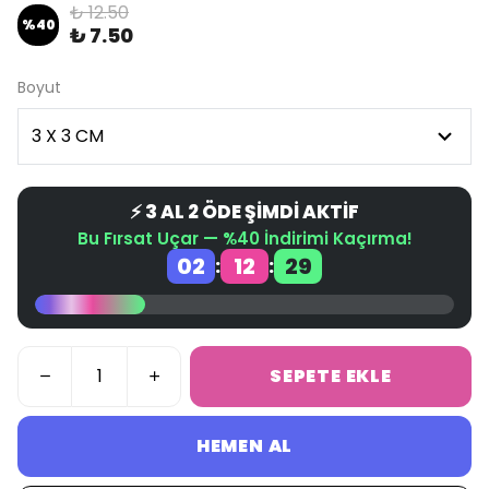
₺ 12.50
%
40
₺ 7.50
Boyut
⚡ 3 AL 2 ÖDE ŞİMDİ AKTİF
Bu Fırsat Uçar — %40 İndirimi Kaçırma!
02
12
29
:
:
SEPETE EKLE
HEMEN AL