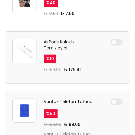
%
40
₺ 12.50
₺ 7.50
AirPods Kulaklık
Temizleyici
%
10
₺ 199.90
₺ 179.91
Vantuz Telefon Tutucu
%
50
₺ 198.00
₺ 99.00
Vantuz Telefon Tutucu