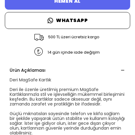
HEMEN AL
WHATSAPP
500 TL üzeri ücretsiz kargo
14 gün içinde iade değişim
Ürün Açıklaması
Deri MagSafe Kartlık
Deri ile özenle üretilmiş premium MagSafe
Kartlıklarımızla stil ve işlevselliğin mükemmel birleşimini
keşfedin. Bu kartlıklar sadece aksesuar değil, aynı
zamanda zarafet ve pratikliğin bir ifadesidir.
Güçlü mıknatısları sayesinde telefon ve kılıfa sağlam
bir şekilde yapışarak üstün stabilite ve kullanım kolaylığı
sağlar. İster işe gidiyor olun, ister gece dışarı çıkıyor
olun, kartlarınızın güvenle yerinde durduğundan emin
olabilirsiniz.