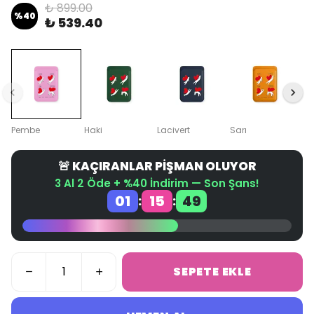
₺ 899.00
%
40
₺ 539.40
Pembe
Haki
Lacivert
Sarı
🚨 KAÇIRANLAR PİŞMAN OLUYOR
3 Al 2 Öde + %40 İndirim — Son Şans!
01
15
49
:
:
SEPETE EKLE