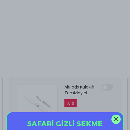
AirPods Kulaklık
Temizleyici
%
10
₺ 199.90
₺ 179.91
SAFARİ GİZLİ SEKME