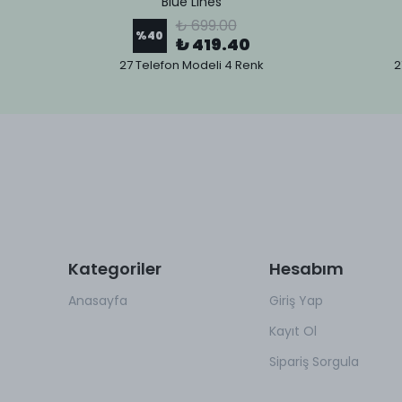
Blue Lines
₺ 699.00
%
40
₺ 419.40
27 Telefon Modeli 4 Renk
2
Kategoriler
Hesabım
Anasayfa
Giriş Yap
Kayıt Ol
Sipariş Sorgula