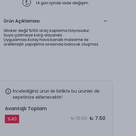
14 gün içinde iade değişim
Ürün Açıklaması
Sticker değil %100 araç kaplama folyosudur.
Suya çizilmeye karşı dayanıklı.
Uygulaması kolay hava kanallı malzeme ile
üretilmiştir yapıştıma sırasında balocuk oluşmaz.
İncelediğiniz ürün ile birlikte bu ürünler de
sepetinize eklenecektir!
Avantajlı Toplam
₺ 12.50
₺ 7.50
%
40