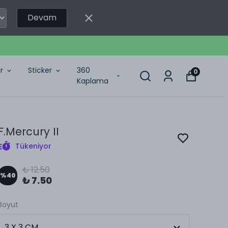
Devam
r
Sticker
360
0
Kaplama
F.Mercury II
Tükeniyor
₺ 12.50
%
40
₺ 7.50
Boyut