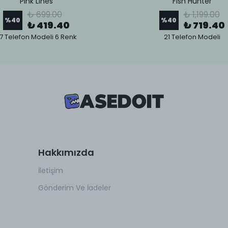
Pink Lines
Fish Hunter
₺ 699.00
₺ 1,199.00
%
40
%
40
₺ 419.40
₺ 719.40
7 Telefon Modeli 6 Renk
21 Telefon Modeli
Hakkımızda
İletişim
Gönderim Ve İadeler