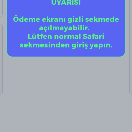
UYARISI
Ödeme ekranı gizli sekmede
açılmayabilir.
Lütfen normal Safari
sekmesinden giriş yapın.