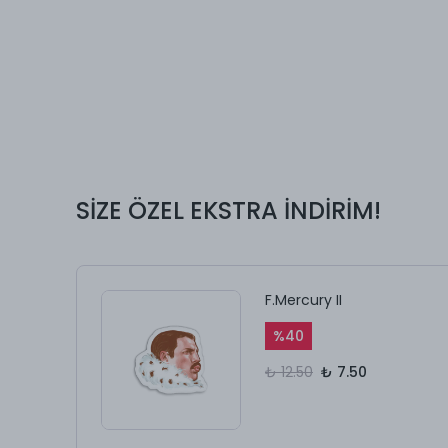
SİZE ÖZEL EKSTRA İNDİRİM!
F.Mercury II
%
40
₺ 12.50
₺ 7.50