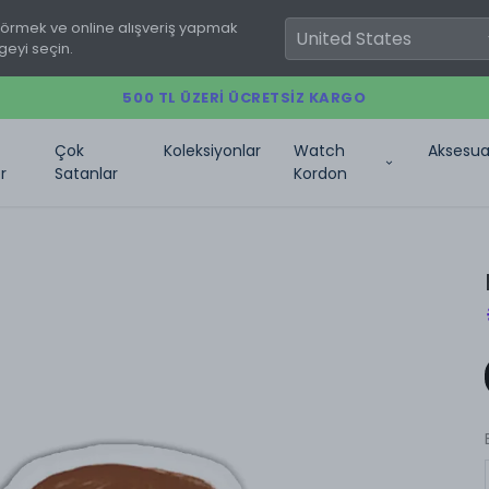
görmek ve online alışveriş yapmak
geyi seçin.
500 TL ÜZERI ÜCRETSIZ KARGO
Çok
Koleksiyonlar
Watch
Aksesua
r
Satanlar
Kordon