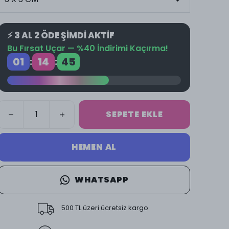
⚡ 3 AL 2 ÖDE ŞİMDİ AKTİF
Bu Fırsat Uçar — %40 İndirimi Kaçırma!
01
14
44
:
:
SEPETE EKLE
HEMEN AL
WHATSAPP
500 TL üzeri ücretsiz kargo