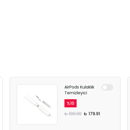
AirPods Kulaklık
Temizleyici
%
10
₺ 199.90
₺ 179.91