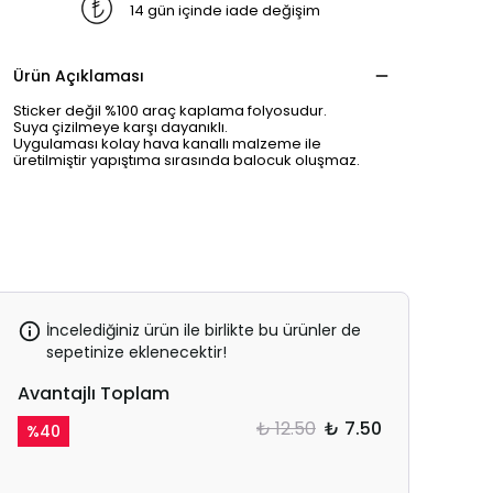
14 gün içinde iade değişim
Ürün Açıklaması
Sticker değil %100 araç kaplama folyosudur.
Suya çizilmeye karşı dayanıklı.
Uygulaması kolay hava kanallı malzeme ile
üretilmiştir yapıştıma sırasında balocuk oluşmaz.
İncelediğiniz ürün ile birlikte bu ürünler de
sepetinize eklenecektir!
Avantajlı Toplam
₺ 12.50
₺ 7.50
%
40