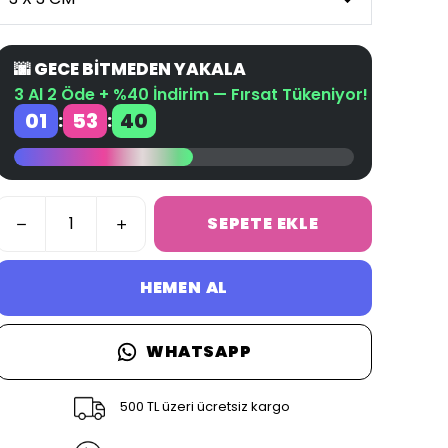
🌆 GECE BİTMEDEN YAKALA
3 Al 2 Öde + %40 İndirim — Fırsat Tükeniyor!
01
53
39
:
:
SEPETE EKLE
HEMEN AL
WHATSAPP
500 TL üzeri ücretsiz kargo