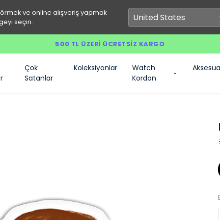
görmek ve online alışveriş yapmak
geyi seçin.
500 TL ÜZERI ÜCRETSIZ KARGO
Çok
Koleksiyonlar
Watch
Aksesua
r
Satanlar
Kordon