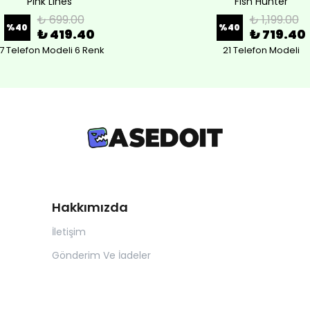
Pink Lines
Fish Hunter
₺ 699.00
₺ 1,199.00
%
40
%
40
₺ 419.40
₺ 719.40
7 Telefon Modeli 6 Renk
21 Telefon Modeli
Hakkımızda
İletişim
Gönderim Ve İadeler