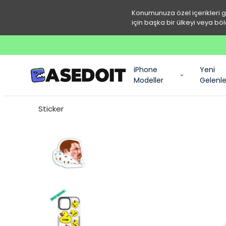
Konumunuza özel içerikleri 
için başka bir ülkeyi veya böl
iPhone
Yeni
Modeller
Gelenle
Sticker