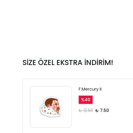
SİZE ÖZEL EKSTRA İNDİRİM!
F.Mercury II
%
40
₺ 12.50
₺ 7.50