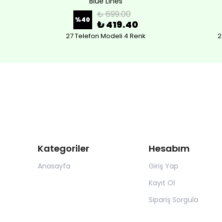
Blue Lines
₺ 699.00
%
40
₺ 419.40
27 Telefon Modeli 4 Renk
2
Kategoriler
Hesabım
Anasayfa
Giriş Yap
Kayıt Ol
Sipariş Sorgula