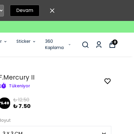
Devam
r
Sticker
360
0
Kaplama
F.Mercury II
Tükeniyor
₺ 12.50
%
40
₺ 7.50
Boyut