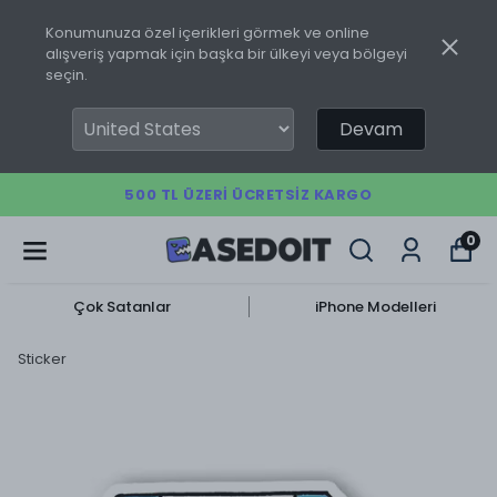
Konumunuza özel içerikleri görmek ve online
alışveriş yapmak için başka bir ülkeyi veya bölgeyi
seçin.
Devam
500 TL ÜZERI ÜCRETSIZ KARGO
0
Çok Satanlar
iPhone Modelleri
Sticker