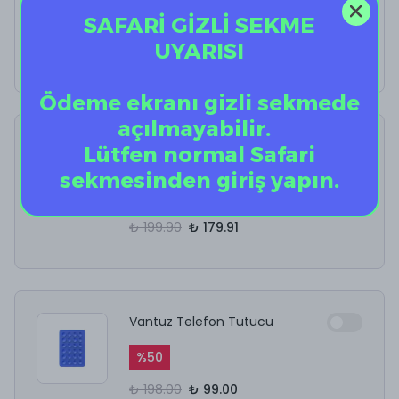
SAFARİ GİZLİ SEKME
%
40
UYARISI
₺ 12.50
₺ 7.50
Ödeme ekranı gizli sekmede
açılmayabilir.
AirPods Kulaklık
Lütfen normal Safari
Temizleyici
sekmesinden giriş yapın.
%
10
₺ 199.90
₺ 179.91
Vantuz Telefon Tutucu
%
50
₺ 198.00
₺ 99.00