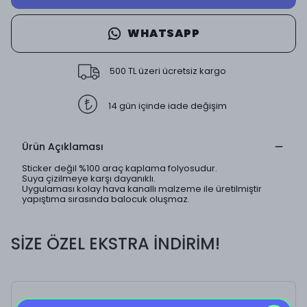
WHATSAPP
500 TL üzeri ücretsiz kargo
14 gün içinde iade değişim
Ürün Açıklaması
Sticker değil %100 araç kaplama folyosudur.
Suya çizilmeye karşı dayanıklı.
Uygulaması kolay hava kanallı malzeme ile üretilmiştir
yapıştıma sırasında balocuk oluşmaz.
SİZE ÖZEL EKSTRA İNDİRİM!
Save