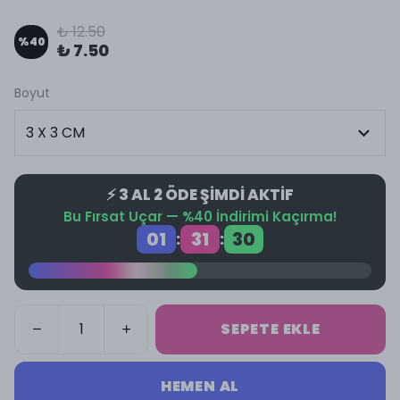
₺ 12.50
%
40
₺ 7.50
Boyut
⚡ 3 AL 2 ÖDE ŞİMDİ AKTİF
Bu Fırsat Uçar — %40 İndirimi Kaçırma!
01
31
29
:
:
SEPETE EKLE
HEMEN AL